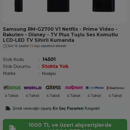
Samsung RM-G2700 V1 Netflix - Prime Video -
Rakuten - Disney - TV Plus Tuşlu Ses Komutlu
LCD-LED TV Sihirli Kumanda
Son 12 saatte
12
kişi sepetine ekledi!
14501
Stok Kodu
Stokta Yok
Stok Durumu
:
Marka
:
Huayu
4 Taksit
4 Taksit
4 Taksit
4 Taksit
4 Taksit
4 Taksit
Şimdi vereceğin sipariş
En Geç Pazartesi
Kargoda!
1000 TL ve üzeri alışverişlerde