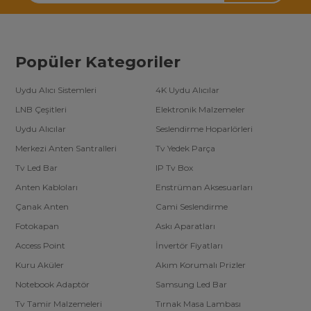
Popüler Kategoriler
Uydu Alıcı Sistemleri
4K Uydu Alıcılar
LNB Çeşitleri
Elektronik Malzemeler
Uydu Alıcılar
Seslendirme Hoparlörleri
Merkezi Anten Santralleri
Tv Yedek Parça
Tv Led Bar
IP Tv Box
Anten Kabloları
Enstrüman Aksesuarları
Çanak Anten
Cami Seslendirme
Fotokapan
Askı Aparatları
Access Point
İnvertör Fiyatları
Kuru Aküler
Akım Korumalı Prizler
Notebook Adaptör
Samsung Led Bar
Tv Tamir Malzemeleri
Tırnak Masa Lambası