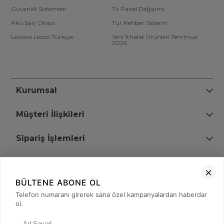
Güvenlik Sistemleri
Tv Panel Değişimi
Akü Şarj Cihazı
Tur Rehber Sistemi
Lenovo Lecoo Türkiye
Yeni İthalat Ürünleri Temmuz
2026
Kurumsal
Müşteri İlişkileri
Sipariş İşlemleri
Bize Ulaşın
BÜLTENE ABONE OL
+90 (850) 473 08 08
Telefon numaranı girerek sana özel kampanyalardan haberdar
ol.
Tevfik Bey Mah. Dr. Ali Demir Cd. No:51 Kat:2 Kobi İş Merkezi
Küçükçekmece / İstanbul