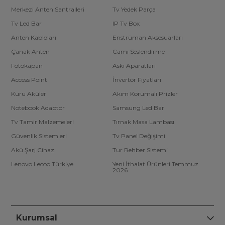
Merkezi Anten Santralleri
Tv Yedek Parça
Tv Led Bar
IP Tv Box
Anten Kabloları
Enstrüman Aksesuarları
Çanak Anten
Cami Seslendirme
Fotokapan
Askı Aparatları
Access Point
İnvertör Fiyatları
Kuru Aküler
Akım Korumalı Prizler
Notebook Adaptör
Samsung Led Bar
Tv Tamir Malzemeleri
Tırnak Masa Lambası
Güvenlik Sistemleri
Tv Panel Değişimi
Akü Şarj Cihazı
Tur Rehber Sistemi
Lenovo Lecoo Türkiye
Yeni İthalat Ürünleri Temmuz
2026
Kurumsal