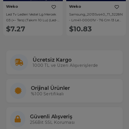
Weko
Weko
Led Tv Ledleri Vestel Lg Mercek
Samsung_2013Svs40_T1_3228N1_B2
03 (+- Ters) (Takım 10 Lu) (Led-
- Lm41-00001V - 76 Cm 13 Ledli
M3)
- (Wk-832)
$7.27
$10.83
Ücretsiz Kargo
1000 TL ve Üzeri Alışverişlerde
Orijinal Ürünler
%100 Sertifikalı
Güvenli Alışveriş
256Bit SSL Koruması