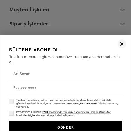
Müşteri İlişkileri
Sipariş İşlemleri
Bize Ulaşın
BÜLTENE ABONE OL
+90 (850) 473 08 08
Telefon numaranı girerek sana özel kampanyalardan haberdar
ol.
Tevfik Bey Mah. Dr. Ali Demir Cd. No:51 Kat:2 Kobi İş Merkezi
Küçükçekmece / İstanbul
Tanıtım, pazarlama, reklam ve benzeri amaçlarla tarafıma ticari elektronik ileti
gönderilmesine izin veriyorum.
'ni okudum onay
Elektronik Ticari İleti Aydınlatma Metni
veriyorum.
Paylaştığım bilgilerin
KVKK kapsamında tarafınızca korunmasını, sms ve WhatsApp
kabul ediyorum.
üzerinden bilgilendirmeleri almayı
© 2008 - 2026
merterelektronik.com
Whatsapp
- Tüm Hakları Saklıdır. Kredi kartı bilgileriniz 256bit SSL sertifikası ile
GÖNDER
korunmaktadır.