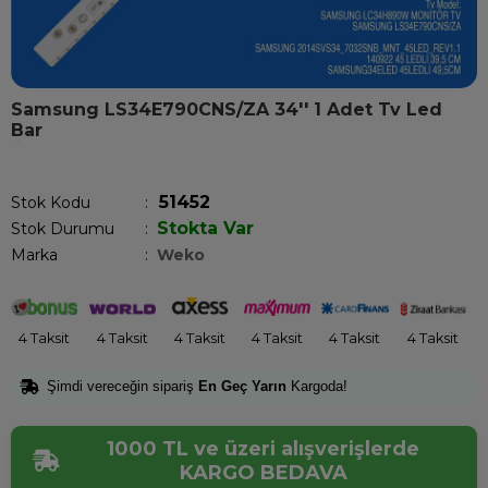
Samsung LS34E790CNS/ZA 34'' 1 Adet Tv Led
Bar
Son 1 saatte
1
kişi satın aldı!
51452
Stok Kodu
Stokta Var
Stok Durumu
:
Marka
:
Weko
4 Taksit
4 Taksit
4 Taksit
4 Taksit
4 Taksit
4 Taksit
Şimdi vereceğin sipariş
En Geç Yarın
Kargoda!
1000 TL ve üzeri alışverişlerde
KARGO BEDAVA