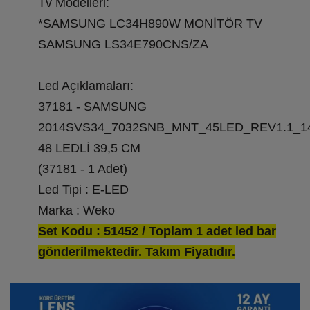
Tv Modelleri:
*SAMSUNG LC34H890W MONİTÖR TV
SAMSUNG LS34E790CNS/ZA
Led Açıklamaları:
37181 - SAMSUNG
2014SVS34_7032SNB_MNT_45LED_REV1.1_1
48 LEDLİ 39,5 CM
(37181 - 1 Adet)
Led Tipi : E-LED
Marka : Weko
Set Kodu : 51452 / Toplam 1 adet led bar
gönderilmektedir. Takım Fiyatıdır.