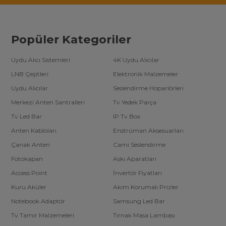
Popüler Kategoriler
Uydu Alıcı Sistemleri
4K Uydu Alıcılar
LNB Çeşitleri
Elektronik Malzemeler
Uydu Alıcılar
Seslendirme Hoparlörleri
Merkezi Anten Santralleri
Tv Yedek Parça
Tv Led Bar
IP Tv Box
Anten Kabloları
Enstrüman Aksesuarları
Çanak Anten
Cami Seslendirme
Fotokapan
Askı Aparatları
Access Point
İnvertör Fiyatları
Kuru Aküler
Akım Korumalı Prizler
Notebook Adaptör
Samsung Led Bar
Tv Tamir Malzemeleri
Tırnak Masa Lambası