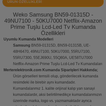
ÜRÜN ÖZELLIKLERI
Weko Samsung BN59-01315D -
49NU7100 - 50KU7000 Netflix-Amazon
Prime Tuşlu Lcd-Led Tv Kumanda
Özellikleri
Uyumlu Kumanda Modelleri
Samsung
BN59-01315D, BN59-01315B, UE-
48H6470, 49NU7100, 50KU7000, 55RU7100,
55RU7300, 55EJ690U, 55Q80A, UE58TU7000
Netflix-Amazon Prime Tuşlu Lcd-Led Tv Kumandaları
Merterelektronik.com Kumanda Siparişleri Hakkında;
Ürün görselleri temsili olup, gönderilecek kumanda
resimdeki ile birebir aynı kumandadır.
Kumandalarımız 1. kalite orijinal kalıp yan sanayi
kumandalardır, aksi belirtilmedikçe kumandalarımızın
üzerinde marka, logo vs. yazmamaktadır ayrıca