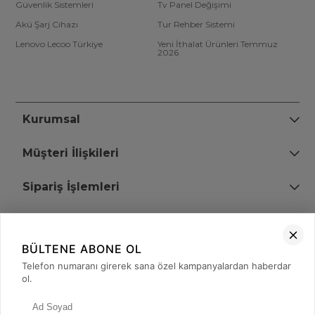
Güvenlik Sistemleri
Tv Panel Değişimi
Akü Şarj Cihazı
Tur Rehber Sistemi
Lenovo Lecoo Türkiye
Yeni İthalat Ürünleri Temmuz
2026
Kurumsal
Müşteri İlişkileri
Sipariş İşlemleri
Bize Ulaşın
BÜLTENE ABONE OL
+90 (850) 473 08 08
Telefon numaranı girerek sana özel kampanyalardan haberdar
ol.
Tevfik Bey Mah. Dr. Ali Demir Cd. No:51 Kat:2 Kobi İş Merkezi
Küçükçekmece / İstanbul