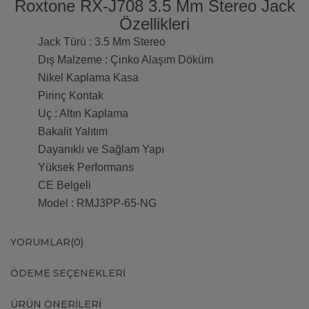
Roxtone RX-J708 3.5 Mm Stereo Jack
Özellikleri
Jack Türü : 3.5 Mm Stereo
Dış Malzeme : Çinko Alaşım Döküm
Nikel Kaplama Kasa
Pirinç Kontak
Uç : Altın Kaplama
Bakalit Yalıtım
Dayanıklı ve Sağlam Yapı
Yüksek Performans
CE Belgeli
Model : RMJ3PP-65-NG
YORUMLAR
(0)
ÖDEME SEÇENEKLERI
ÜRÜN ÖNERILERI