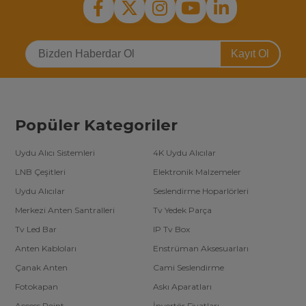
Kayıt Ol
Popüler Kategoriler
Uydu Alıcı Sistemleri
4K Uydu Alıcılar
LNB Çeşitleri
Elektronik Malzemeler
Uydu Alıcılar
Seslendirme Hoparlörleri
Merkezi Anten Santralleri
Tv Yedek Parça
Tv Led Bar
IP Tv Box
Anten Kabloları
Enstrüman Aksesuarları
Çanak Anten
Cami Seslendirme
Fotokapan
Askı Aparatları
Access Point
İnvertör Fiyatları