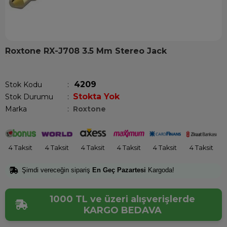
Roxtone RX-J708 3.5 Mm Stereo Jack
Son 1 saatte
1
kişi satın aldı!
4209
Stok Kodu
Stokta Yok
Stok Durumu
:
Marka
:
Roxtone
4 Taksit
4 Taksit
4 Taksit
4 Taksit
4 Taksit
4 Taksit
Şimdi vereceğin sipariş
En Geç Pazartesi
Kargoda!
1000 TL ve üzeri alışverişlerde
KARGO BEDAVA