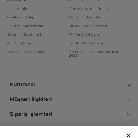
Kuru Aküler
Akım Korumalı Prizler
Notebook Adaptör
Samsung Led Bar
Tv Tamir Malzemeleri
Tırnak Masa Lambası
Güvenlik Sistemleri
Tv Panel Değişimi
Akü Şarj Cihazı
Tur Rehber Sistemi
Lenovo Lecoo Türkiye
Yeni İthalat Ürünleri Temmuz
2026
Kurumsal
Müşteri İlişkileri
Sipariş İşlemleri
Bize Ulaşın