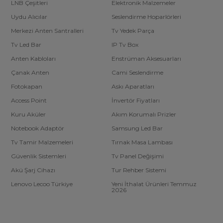
LNB Çeşitleri
Elektronik Malzemeler
Uydu Alıcılar
Seslendirme Hoparlörleri
Merkezi Anten Santralleri
Tv Yedek Parça
Tv Led Bar
IP Tv Box
Anten Kabloları
Enstrüman Aksesuarları
Çanak Anten
Cami Seslendirme
Fotokapan
Askı Aparatları
Access Point
İnvertör Fiyatları
Kuru Aküler
Akım Korumalı Prizler
Notebook Adaptör
Samsung Led Bar
Tv Tamir Malzemeleri
Tırnak Masa Lambası
Güvenlik Sistemleri
Tv Panel Değişimi
Akü Şarj Cihazı
Tur Rehber Sistemi
Lenovo Lecoo Türkiye
Yeni İthalat Ürünleri Temmuz
2026