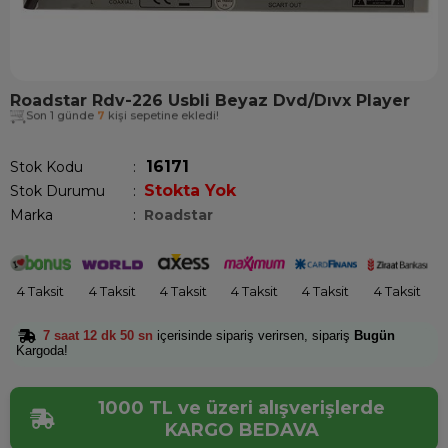
Roadstar Rdv-226 Usbli Beyaz Dvd/Dıvx Player
Son 1 günde
7
kişi sepetine ekledi!
16171
Stok Kodu
Stokta Yok
Stok Durumu
:
Marka
:
Roadstar
4 Taksit
4 Taksit
4 Taksit
4 Taksit
4 Taksit
4 Taksit
7 saat 12 dk 49 sn
içerisinde sipariş verirsen, sipariş
Bugün
Kargoda!
1000 TL ve üzeri alışverişlerde
KARGO BEDAVA