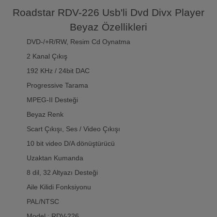
Roadstar RDV-226 Usb'li Dvd Divx Player
Beyaz Özellikleri
DVD-/+R/RW, Resim Cd Oynatma
2 Kanal Çıkış
192 KHz / 24bit DAC
Progressive Tarama
MPEG-II Desteği
Beyaz Renk
Scart Çıkışı, Ses / Video Çıkışı
10 bit video D/A dönüştürücü
Uzaktan Kumanda
8 dil, 32 Altyazı Desteği
Aile Kilidi Fonksiyonu
PAL/NTSC
Model : RDV-226