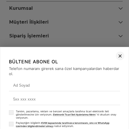
Kurumsal
Müşteri İlişkileri
Sipariş İşlemleri
Bize Ulaşın
BÜLTENE ABONE OL
+90 (850) 473 08 08
Telefon numaranı girerek sana özel kampanyalardan haberdar
ol.
Tevfik Bey Mah. Dr. Ali Demir Cd. No:51 Kat:2 Kobi İş Merkezi
Küçükçekmece / İstanbul
Tanıtım, pazarlama, reklam ve benzeri amaçlarla tarafıma ticari elektronik ileti
gönderilmesine izin veriyorum.
'ni okudum onay
Elektronik Ticari İleti Aydınlatma Metni
veriyorum.
Paylaştığım bilgilerin
KVKK kapsamında tarafınızca korunmasını, sms ve WhatsApp
kabul ediyorum.
üzerinden bilgilendirmeleri almayı