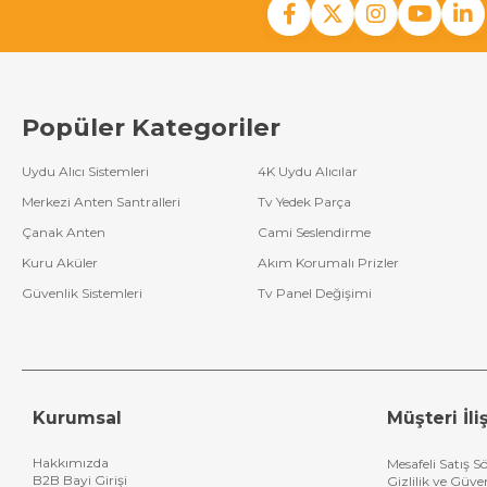
Popüler Kategoriler
Uydu Alıcı Sistemleri
4K Uydu Alıcılar
Merkezi Anten Santralleri
Tv Yedek Parça
Çanak Anten
Cami Seslendirme
Kuru Aküler
Akım Korumalı Prizler
Güvenlik Sistemleri
Tv Panel Değişimi
Kurumsal
Müşteri İliş
Hakkımızda
Mesafeli Satış S
B2B Bayi Girişi
Gizlilik ve Güve