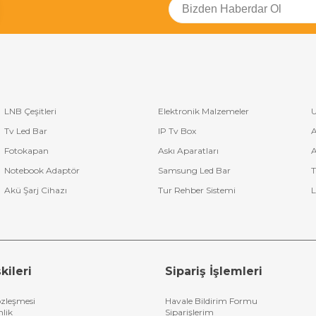
LNB Çeşitleri
Elektronik Malzemeler
U
Tv Led Bar
IP Tv Box
A
Fotokapan
Askı Aparatları
A
Notebook Adaptör
Samsung Led Bar
T
Akü Şarj Cihazı
Tur Rehber Sistemi
L
kileri
Sipariş İşlemleri
özleşmesi
Havale Bildirim Formu
nlik
Siparişlerim