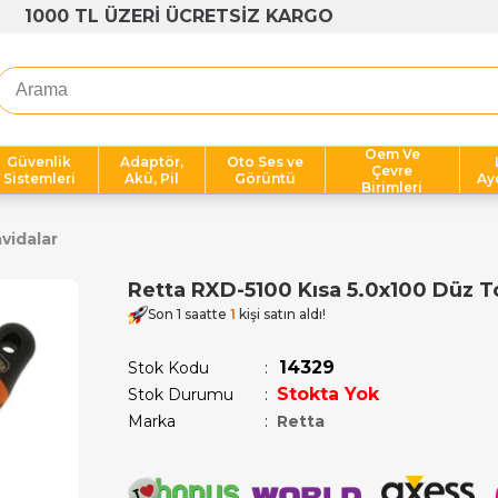
1000 TL ÜZERİ ÜCRETSİZ KARGO
Oem Ve
Güvenlik
Adaptör,
Oto Ses ve
Çevre
Sistemleri
Akü, Pil
Görüntü
Ay
Birimleri
vidalar
Retta RXD-5100 Kısa 5.0x100 Düz T
Son 1 saatte
1
kişi satın aldı!
14329
Stok Kodu
Stokta Yok
Stok Durumu
:
Marka
:
Retta