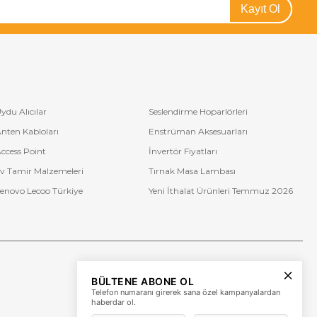
Kayıt Ol
ydu Alıcılar
Seslendirme Hoparlörleri
nten Kabloları
Enstrüman Aksesuarları
ccess Point
İnvertör Fiyatları
v Tamir Malzemeleri
Tırnak Masa Lambası
enovo Lecoo Türkiye
Yeni İthalat Ürünleri Temmuz 2026
Bize Ulaşın
BÜLTENE ABONE OL
+90 (850) 473 08 08
Telefon numaranı girerek sana özel kampanyalardan
haberdar ol.