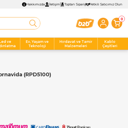
Hakkımızda
İletişim
Toptan Sipariş
Yetkili Satıcımız Olun
0
Led ve
Ev, Yaşam ve
Hırdavat ve Tamir
Kablo
dınlatma
Teknoloji
Malzemeleri
Çeşitleri
ornavida (RPD5100)