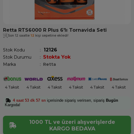
Retta RTS6000 R Plus 6'lı Tornavida Seti
Son 12 saatte
12
kişi sepetine ekledi!
12126
Stok Kodu
Stokta Yok
Stok Durumu
:
Marka
:
Retta
4 Taksit
4 Taksit
4 Taksit
4 Taksit
4 Taksit
4 Taksit
4 saat 53 dk 56 sn
içerisinde sipariş verirsen, sipariş
Bugün
Kargoda!
1000 TL ve üzeri alışverişlerde
KARGO BEDAVA