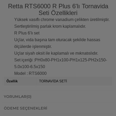
Retta RTS6000 R Plus 6'lı Tornavida
Seti Özellikleri
Yüksek vasıflı chrome vanadium çelikten üretilmiştir.
Sertleştirilmiş parlak krom kaplamalıdır.
R Plus 6'lı set
Uçlar, vida başına tam oturacak şekilde hassas
ölçülerde işlenmiştir.
Uçlar siyah oksit ile kaplamalı ve mıknatıslıdır.
Set içeriği :PH0x80-PH1x100-PH1x125-PH2x150-
5.0x100-6.5x150
Model : RTS6000
Özellik
TORNAVİDA SETİ
YORUMLAR
(0)
ÖDEME SEÇENEKLERI