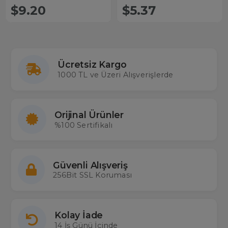
Huajun
$9.20
$5.37
Ücretsiz Kargo
1000 TL ve Üzeri Alışverişlerde
Orijinal Ürünler
%100 Sertifikalı
Güvenli Alışveriş
256Bit SSL Koruması
Kolay İade
14 İş Günü İçinde