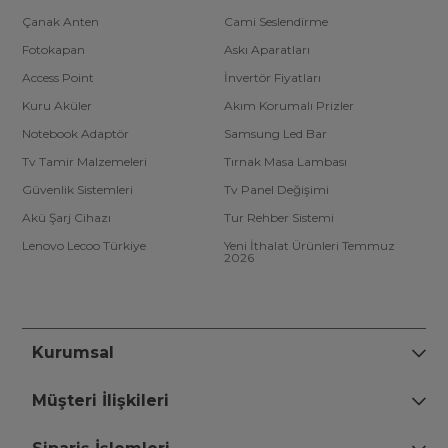
Çanak Anten
Cami Seslendirme
Fotokapan
Askı Aparatları
Access Point
İnvertör Fiyatları
Kuru Aküler
Akım Korumalı Prizler
Notebook Adaptör
Samsung Led Bar
Tv Tamir Malzemeleri
Tırnak Masa Lambası
Güvenlik Sistemleri
Tv Panel Değişimi
Akü Şarj Cihazı
Tur Rehber Sistemi
Lenovo Lecoo Türkiye
Yeni İthalat Ürünleri Temmuz
2026
Kurumsal
Müşteri İlişkileri