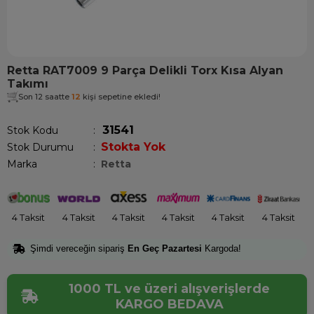
Retta RAT7009 9 Parça Delikli Torx Kısa Alyan
Takımı
Son 12 saatte
12
kişi sepetine ekledi!
31541
Stok Kodu
Stokta Yok
Stok Durumu
:
Marka
:
Retta
4 Taksit
4 Taksit
4 Taksit
4 Taksit
4 Taksit
4 Taksit
Şimdi vereceğin sipariş
En Geç Pazartesi
Kargoda!
1000 TL ve üzeri alışverişlerde
KARGO BEDAVA