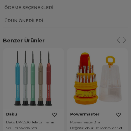
ÖDEME SEÇENEKLERI
ÜRÜN ÖNERILERI
Benzer Ürünler
Baku
Powermaster
Baku BK-5530 Telefon Tamir
Powermaster 31 in 1
5in1 Tornavida Seti
Değiştirilebilir Uç Tornavida Set