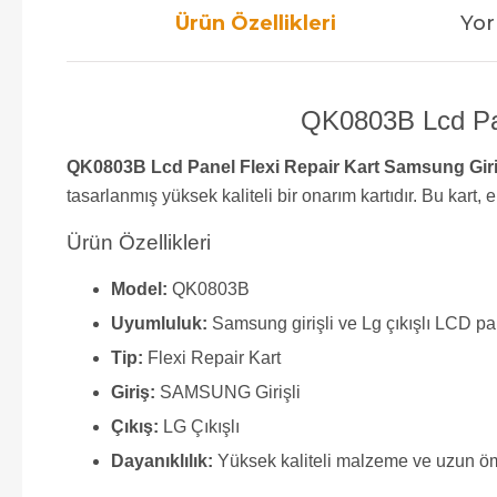
Ürün Özellikleri
Yor
QK0803B Lcd Pane
QK0803B Lcd Panel Flexi Repair Kart Samsung Girişl
tasarlanmış yüksek kaliteli bir onarım kartıdır. Bu kart
Ürün Özellikleri
Model:
QK0803B
Uyumluluk:
Samsung girişli ve Lg çıkışlı LCD pa
Tip:
Flexi Repair Kart
Giriş:
SAMSUNG Girişli
Çıkış:
LG Çıkışlı
Dayanıklılık:
Yüksek kaliteli malzeme ve uzun ö