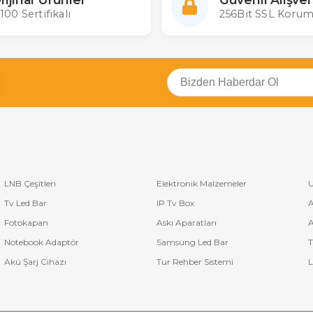
100 Sertifikalı
256Bit SSL Korum
LNB Çeşitleri
Elektronik Malzemeler
U
Tv Led Bar
IP Tv Box
A
Fotokapan
Askı Aparatları
A
Notebook Adaptör
Samsung Led Bar
T
Akü Şarj Cihazı
Tur Rehber Sistemi
L