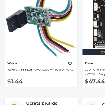
Weko
Oem
Weko CA-888 Lcd Power Supply Modül Üniversal
LCD Panel Fle
4K 120Hz Out
$1.44
$47.44
Ücretsiz Kargo
O