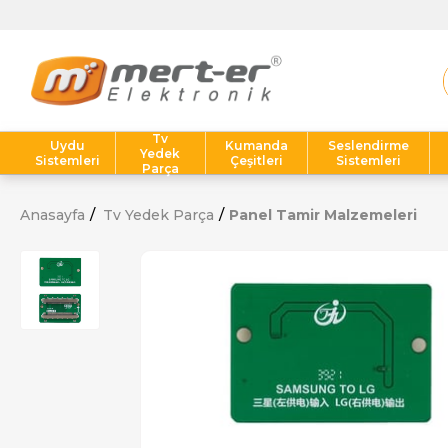
Tv
Uydu
Kumanda
Seslendirme
Yedek
Sistemleri
Çeşitleri
Sistemleri
Parça
Anasayfa
Tv Yedek Parça
Panel Tamir Malzemeleri