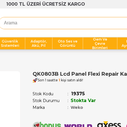
1000 TL ÜZERİ ÜCRETSİZ KARGO
Oem Ve
Güvenlik
Adaptör,
Oto Ses ve
Çevre
Sistemleri
Akü, Pil
Görüntü
Ay
Birimleri
QK0803B Lcd Panel Flexi Repair Kart
Son 1 saatte
1
kişi satın aldı!
19375
Stok Kodu
Stokta Var
Stok Durumu
:
Marka
:
Weko