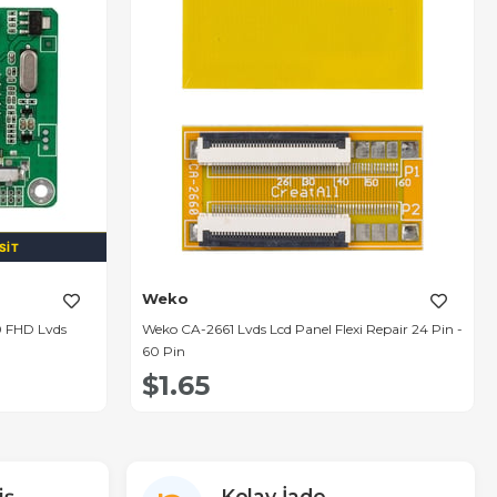
SIT
Weko
0 FHD Lvds
Weko CA-2661 Lvds Lcd Panel Flexi Repair 24 Pin -
60 Pin
$1.65
iş
Kolay İade