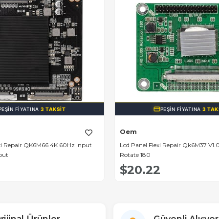
PEŞIN FIYATINA
3 TAKSIT
PEŞIN FIYATINA
3 TAK
Oem
xi Repair QK6M66 4K 60Hz Input
Lcd Panel Flexi Repair Qk6M37 V1.
put
Rotate 180
$20.22
rijinal Ürünler
Güvenli Alışver