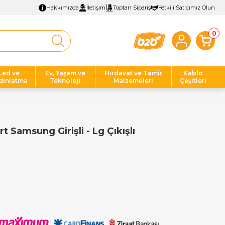
Hakkımızda
İletişim
Toptan Sipariş
Yetkili Satıcımız Olun
0
Led ve
Ev, Yaşam ve
Hırdavat ve Tamir
Kablo
dınlatma
Teknoloji
Malzemeleri
Çeşitleri
 Samsung Girişli - Lg Çıkışlı