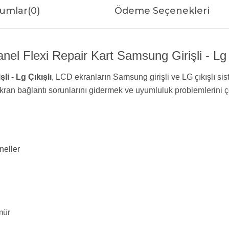
umlar
(0)
Ödeme Seçenekleri
l Flexi Repair Kart Samsung Girişli - Lg Çı
i - Lg Çıkışlı
, LCD ekranların Samsung girişli ve LG çıkışlı si
, ekran bağlantı sorunlarını gidermek ve uyumluluk problemlerini 
neller
mür