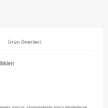
Ürün Önerileri
ikleri
e marka, logo vs. yazmamaktadır ayrıca gönderilecek