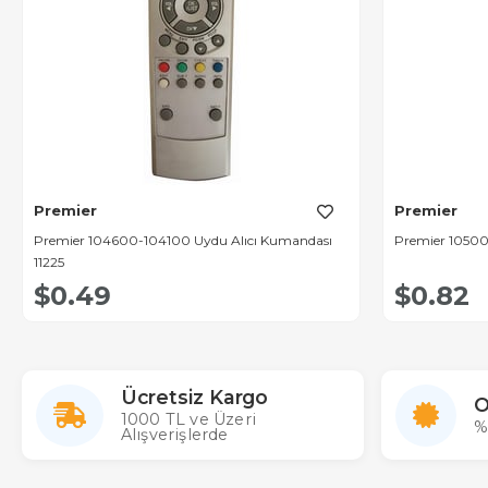
Premier
Premier
Premier 104600-104100 Uydu Alıcı Kumandası
Premier 10500
11225
$0.49
$0.82
Ücretsiz Kargo
O
1000 TL ve Üzeri
%
Alışverişlerde