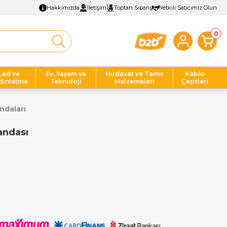
Hakkımızda
İletişim
Toptan Sipariş
Yetkili Satıcımız Olun
0
Led ve
Ev, Yaşam ve
Hırdavat ve Tamir
Kablo
dınlatma
Teknoloji
Malzemeleri
Çeşitleri
ndaları
andası