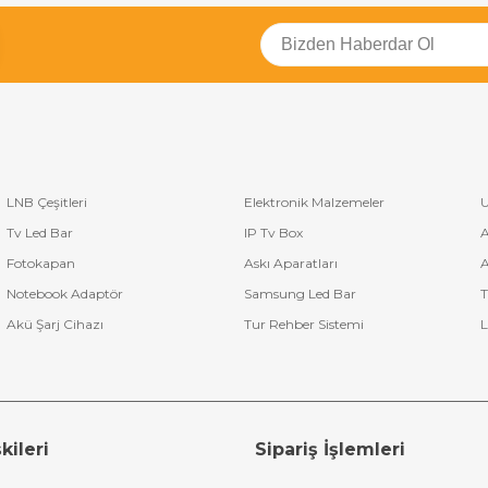
LNB Çeşitleri
Elektronik Malzemeler
U
Tv Led Bar
IP Tv Box
A
Fotokapan
Askı Aparatları
A
Notebook Adaptör
Samsung Led Bar
T
Akü Şarj Cihazı
Tur Rehber Sistemi
L
kileri
Sipariş İşlemleri