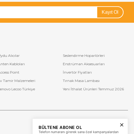
Kayıt Ol
ydu Alıcılar
Seslendirme Hoparlörleri
nten Kabloları
Enstrüman Aksesuarları
ccess Point
İnvertör Fiyatları
v Tamir Malzemeleri
Tırnak Masa Lambası
enovo Lecoo Türkiye
Yeni İthalat Ürünleri Temmuz 2026
Bize Ulaşın
BÜLTENE ABONE OL
+90 (850) 473 08 08
Telefon numaranı girerek sana özel kampanyalardan