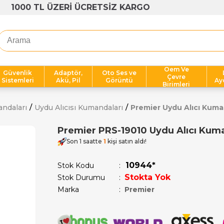
1000 TL ÜZERİ ÜCRETSİZ KARGO
Oem Ve
Güvenlik
Adaptör,
Oto Ses ve
Çevre
Sistemleri
Akü, Pil
Görüntü
Ay
Birimleri
andaları
Uydu Alıcısı Kumandaları
Premier Uydu Alıcı Kuma
Premier PRS-19010 Uydu Alıcı Kum
Son 1 saatte
1
kişi satın aldı!
10944*
Stok Kodu
Stokta Yok
Stok Durumu
:
Marka
:
Premier