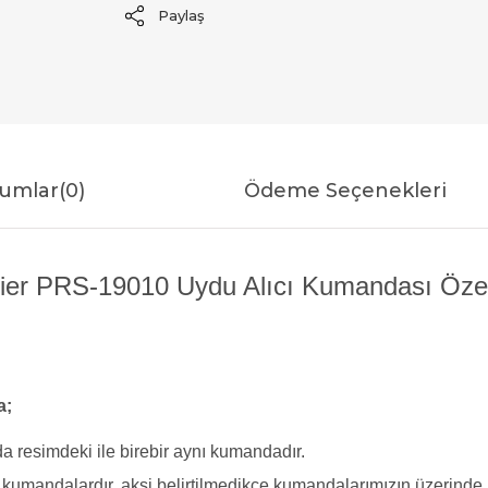
Paylaş
umlar
(0)
Ödeme Seçenekleri
er PRS-19010 Uydu Alıcı Kumandası Özell
a;
a resimdeki ile birebir aynı kumandadır.
yi kumandalardır, aksi belirtilmedikçe kumandalarımızın üzerind