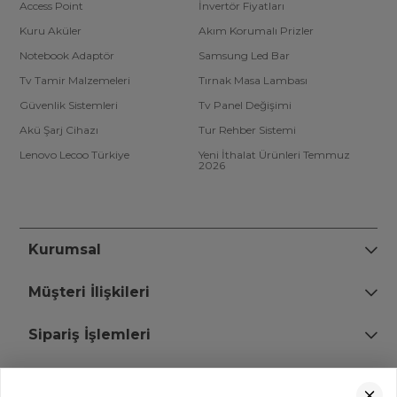
Access Point
İnvertör Fiyatları
Kuru Aküler
Akım Korumalı Prizler
Notebook Adaptör
Samsung Led Bar
Tv Tamir Malzemeleri
Tırnak Masa Lambası
Güvenlik Sistemleri
Tv Panel Değişimi
Akü Şarj Cihazı
Tur Rehber Sistemi
Lenovo Lecoo Türkiye
Yeni İthalat Ürünleri Temmuz
2026
Kurumsal
Müşteri İlişkileri
Sipariş İşlemleri
Bize Ulaşın