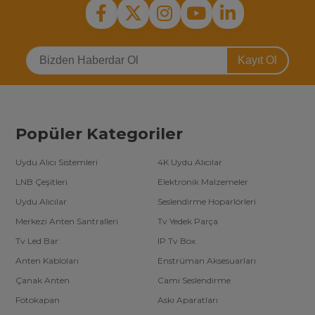
Kayıt Ol
Popüler Kategoriler
Uydu Alıcı Sistemleri
4K Uydu Alıcılar
LNB Çeşitleri
Elektronik Malzemeler
Uydu Alıcılar
Seslendirme Hoparlörleri
Merkezi Anten Santralleri
Tv Yedek Parça
Tv Led Bar
IP Tv Box
Anten Kabloları
Enstrüman Aksesuarları
Çanak Anten
Cami Seslendirme
Fotokapan
Askı Aparatları