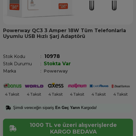
Powerway QC3 3 Amper 18W Tüm Telefonlarla
Uyumlu USB Hızlı Şarj Adaptörü
Son 1 saatte
1
kişi satın aldı!
10978
Stok Kodu
Stokta Var
Stok Durumu
:
Marka
:
Powerway
4 Taksit
4 Taksit
4 Taksit
4 Taksit
4 Taksit
4 Taksit
Şimdi vereceğin sipariş
En Geç Yarın
Kargoda!
1000 TL ve üzeri alışverişlerde
KARGO BEDAVA