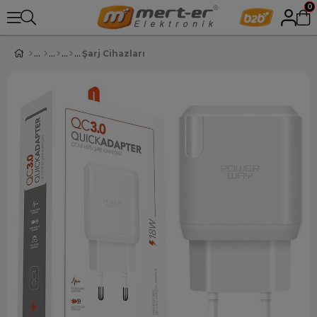
0
Şarj Cihazları