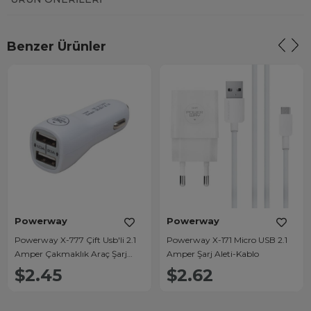
Benzer Ürünler
Powerway
Powerway
Powerway X-777 Çift Usb'li 2.1
Powerway X-171 Micro USB 2.1
Amper Çakmaklık Araç Şarj
Amper Şarj Aleti-Kablo
Cihazı
$2.45
$2.62