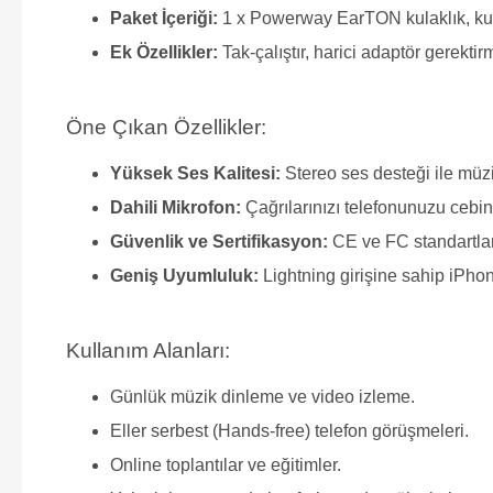
Paket İçeriği:
1 x Powerway EarTON kulaklık, kul
Ek Özellikler:
Tak-çalıştır, harici adaptör gerektir
Öne Çıkan Özellikler:
Yüksek Ses Kalitesi:
Stereo ses desteği ile müzi
Dahili Mikrofon:
Çağrılarınızı telefonunuzu cebin
Güvenlik ve Sertifikasyon:
CE ve FC standartlar
Geniş Uyumluluk:
Lightning girişine sahip iPhon
Kullanım Alanları:
Günlük müzik dinleme ve video izleme.
Eller serbest (Hands-free) telefon görüşmeleri.
Online toplantılar ve eğitimler.