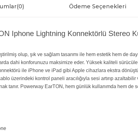
umlar
(0)
Ödeme Seçenekleri
 Iphone Lightning Konnektörlü Stereo Kula
tirilmiş olup, şık ve sağlam tasarımı ile hem estetik hem de da
rda dahi konforunuzu maksimize eder. Yüksek kaliteli sürücüleri
 konnektörü ile iPhone ve iPad gibi Apple cihazlara ekstra dönü
blo üzerindeki kontrol paneli aracılığıyla sesi artırıp azaltabilir
anak tanır. Powerway EarTON, hem günlük kullanımda hem de sey
one