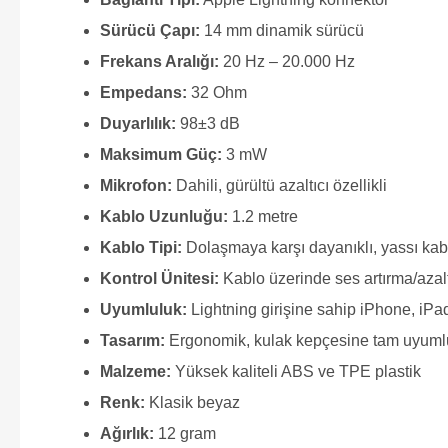
Sürücü Çapı:
14 mm dinamik sürücü
Frekans Aralığı:
20 Hz – 20.000 Hz
Empedans:
32 Ohm
Duyarlılık:
98±3 dB
Maksimum Güç:
3 mW
Mikrofon:
Dahili, gürültü azaltıcı özellikli
Kablo Uzunluğu:
1.2 metre
Kablo Tipi:
Dolaşmaya karşı dayanıklı, yassı kab
Kontrol Ünitesi:
Kablo üzerinde ses artırma/azal
Uyumluluk:
Lightning girişine sahip iPhone, iPa
Tasarım:
Ergonomik, kulak kepçesine tam uyumlu,
Malzeme:
Yüksek kaliteli ABS ve TPE plastik
Renk:
Klasik beyaz
Ağırlık:
12 gram