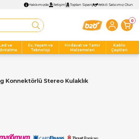
Hakkımızda
İletişim
Toptan Sipariş
Yetkili Satıcımız Olun
0
Led ve
Ev, Yaşam ve
Hırdavat ve Tamir
Kablo
dınlatma
Teknoloji
Malzemeleri
Çeşitleri
 Konnektörlü Stereo Kulaklık