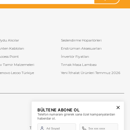
ydu Alıcılar
Seslendirme Hoparlörleri
nten Kabloları
Enstrüman Aksesuarları
ccess Point
İnvertör Fiyatları
v Tamir Malzemeleri
Tırnak Masa Lambası
enovo Lecoo Türkiye
Yeni İthalat Ürünleri Temmuz 2026
Bize Ulaşın
BÜLTENE ABONE OL
+90 (850) 473 08 08
Telefon numaranı girerek sana özel kampanyalardan
haberdar ol.
Tevfik Bey Mah. Dr. Ali Demir Cd. No:51 Kat:2 Kobi İş