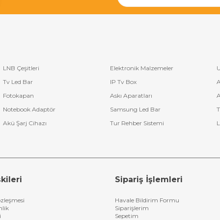
LNB Çeşitleri
Elektronik Malzemeler
U
Tv Led Bar
IP Tv Box
A
Fotokapan
Askı Aparatları
A
Notebook Adaptör
Samsung Led Bar
T
Akü Şarj Cihazı
Tur Rehber Sistemi
L
kileri
Sipariş İşlemleri
özleşmesi
Havale Bildirim Formu
nlik
Siparişlerim
i
Sepetim