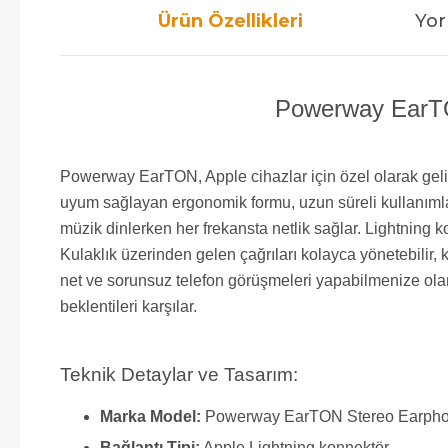
Ürün Özellikleri
Yor
Powerway EarTON
Powerway EarTON, Apple cihazlar için özel olarak geliş
uyum sağlayan ergonomik formu, uzun süreli kullanımla
müzik dinlerken her frekansta netlik sağlar. Lightning
Kulaklık üzerinden gelen çağrıları kolayca yönetebilir, ka
net ve sorunsuz telefon görüşmeleri yapabilmenize ol
beklentileri karşılar.
Teknik Detaylar ve Tasarım:
Marka Model:
Powerway EarTON Stereo Earph
Bağlantı Tipi:
Apple Lightning konnektör