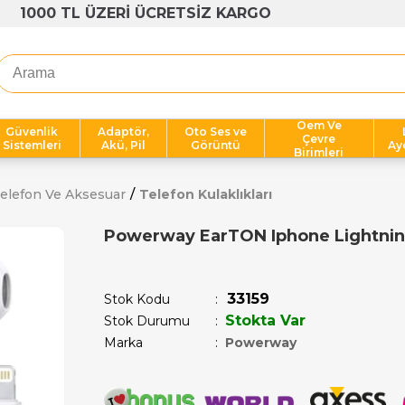
1000 TL ÜZERİ ÜCRETSİZ KARGO
Oem Ve
Güvenlik
Adaptör,
Oto Ses ve
Çevre
Sistemleri
Akü, Pil
Görüntü
Ay
Birimleri
elefon Ve Aksesuar
Telefon Kulaklıkları
Powerway EarTON Iphone Lightning
Son 1 saatte
1
kişi satın aldı!
33159
Stok Kodu
Stokta Var
Stok Durumu
:
Marka
:
Powerway