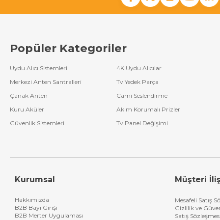
Popüler Kategoriler
Uydu Alıcı Sistemleri
4K Uydu Alıcılar
Merkezi Anten Santralleri
Tv Yedek Parça
Çanak Anten
Cami Seslendirme
Kuru Aküler
Akım Korumalı Prizler
Güvenlik Sistemleri
Tv Panel Değişimi
Kurumsal
Müşteri İliş
Hakkımızda
Mesafeli Satış S
B2B Bayi Girişi
Gizlilik ve Güve
B2B Merter Uygulaması
Satış Sözleşmes