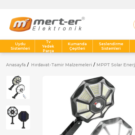
Tv
Uydu
Kumanda
Seslendirme
Yedek
Sistemleri
Çeşitleri
Sistemleri
Parça
Anasayfa
Hırdavat-Tamir Malzemeleri
MPPT Solar Enerji