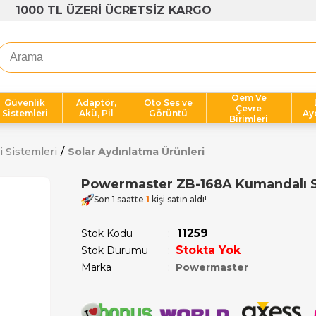
1000 TL ÜZERİ ÜCRETSİZ KARGO
Oem Ve
Güvenlik
Adaptör,
Oto Ses ve
Çevre
Sistemleri
Akü, Pil
Görüntü
Ay
Birimleri
 Sistemleri
Solar Aydınlatma Ürünleri
Powermaster ZB-168A Kumandalı S
Son 1 saatte
1
kişi satın aldı!
11259
Stok Kodu
Stokta Yok
Stok Durumu
:
Marka
:
Powermaster