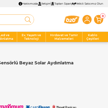
Hakkımızda
İletişim
Toptan Sipariş
Yetkili Satıcımız Olun
0
Led ve
Ev, Yaşam ve
Hırdavat ve Tamir
Kablo
dınlatma
Teknoloji
Malzemeleri
Çeşitleri
ensörlü Beyaz Solar Aydınlatma