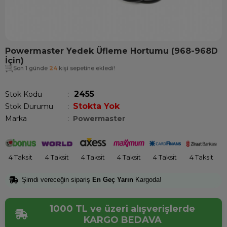
Powermaster Yedek Üfleme Hortumu (968-968D
İçin)
Son 1 günde
24
kişi sepetine ekledi!
2455
Stok Kodu
Stokta Yok
Stok Durumu
:
Marka
:
Powermaster
4 Taksit
4 Taksit
4 Taksit
4 Taksit
4 Taksit
4 Taksit
Şimdi vereceğin sipariş
En Geç Yarın
Kargoda!
1000 TL ve üzeri alışverişlerde
KARGO BEDAVA