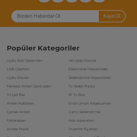
Kayıt Ol
Popüler Kategoriler
Uydu Alıcı Sistemleri
4K Uydu Alıcılar
LNB Çeşitleri
Elektronik Malzemeler
Uydu Alıcılar
Seslendirme Hoparlörleri
Merkezi Anten Santralleri
Tv Yedek Parça
Tv Led Bar
IP Tv Box
Anten Kabloları
Enstrüman Aksesuarları
Çanak Anten
Cami Seslendirme
Fotokapan
Askı Aparatları
Access Point
İnvertör Fiyatları