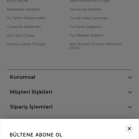
Kuru Aküler
Akım Korumalı Prizler
Notebook Adaptör
Samsung Led Bar
Tv Tamir Malzemeleri
Tırnak Masa Lambası
Güvenlik Sistemleri
Tv Panel Değişimi
Akü Şarj Cihazı
Tur Rehber Sistemi
Lenovo Lecoo Türkiye
Yeni İthalat Ürünleri Temmuz
2026
Kurumsal
Müşteri İlişkileri
Sipariş İşlemleri
Bize Ulaşın
BÜLTENE ABONE OL
+90 (850) 473 08 08