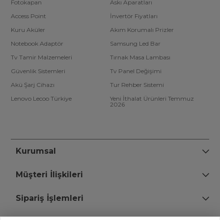
Fotokapan
Askı Aparatları
Access Point
İnvertör Fiyatları
Kuru Aküler
Akım Korumalı Prizler
Notebook Adaptör
Samsung Led Bar
Tv Tamir Malzemeleri
Tırnak Masa Lambası
Güvenlik Sistemleri
Tv Panel Değişimi
Akü Şarj Cihazı
Tur Rehber Sistemi
Lenovo Lecoo Türkiye
Yeni İthalat Ürünleri Temmuz
2026
Kurumsal
Müşteri İlişkileri
Sipariş İşlemleri