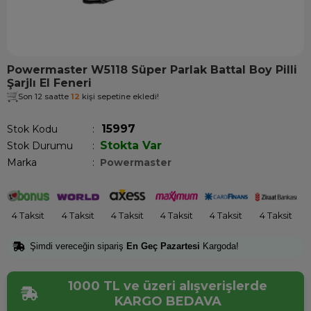
Powermaster W5118 Süper Parlak Battal Boy Pilli
Şarjlı El Feneri
Son 12 saatte
12
kişi sepetine ekledi!
15997
Stok Kodu
Stokta Var
Stok Durumu
:
Marka
:
Powermaster
4 Taksit
4 Taksit
4 Taksit
4 Taksit
4 Taksit
4 Taksit
Şimdi vereceğin sipariş
En Geç Pazartesi
Kargoda!
1000 TL ve üzeri alışverişlerde
KARGO BEDAVA