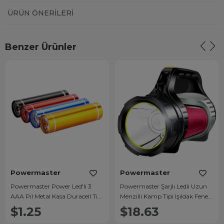
ÜRÜN ÖNERILERI
Benzer Ürünler
Powermaster
Powermaster
Powermaster Power Led'li 3
Powermaster Şarjlı Ledli Uzun
AAA Pil Metal Kasa Duracell Tip
Menzilli Kamp Tipi Işıldak Fener
Fener (Tekli)
JS-881A
$1.25
$18.63