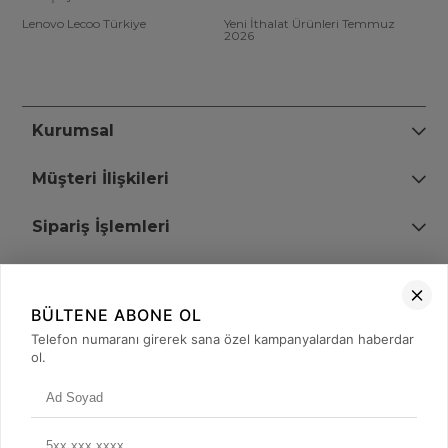
Lenovo Lecoo Türkiye
Yeni İthalat Ürünleri Temmuz
2026
Kurumsal
Müşteri İlişkileri
Sipariş İşlemleri
Bize Ulaşın
BÜLTENE ABONE OL
+90 (850) 473 08 08
Telefon numaranı girerek sana özel kampanyalardan haberdar
ol.
Tevfik Bey Mah. Dr. Ali Demir Cd. No:51 Kat:2 Kobi İş Merkezi
Küçükçekmece / İstanbul