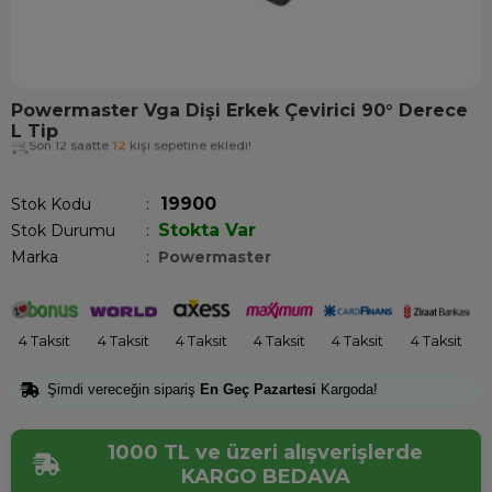
Powermaster Vga Dişi Erkek Çevirici 90° Derece
L Tip
Son 12 saatte
12
kişi sepetine ekledi!
19900
Stok Kodu
Stokta Var
Stok Durumu
:
Marka
:
Powermaster
4 Taksit
4 Taksit
4 Taksit
4 Taksit
4 Taksit
4 Taksit
Şimdi vereceğin sipariş
En Geç Pazartesi
Kargoda!
1000 TL ve üzeri alışverişlerde
KARGO BEDAVA