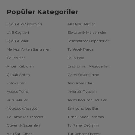
Popüler Kategoriler
Uydu Alıcı Sistemleri
4K Uydu Alıcılar
LNB Çeşitleri
Elektronik Malzemeler
Uydu Alıcılar
Seslendirme Hoparlörleri
Merkezi Anten Santralleri
Tv Yedek Parça
Tv Led Bar
IP Tv Box
Anten Kabloları
Enstrüman Aksesuarları
Çanak Anten
Cami Seslendirme
Fotokapan
Askı Aparatları
Access Point
İnvertör Fiyatları
Kuru Aküler
Akım Korumalı Prizler
Notebook Adaptör
Samsung Led Bar
Tv Tamir Malzemeleri
Tırnak Masa Lambası
Güvenlik Sistemleri
Tv Panel Değişimi
Akü Şarj Cihazı
Tur Rehber Sistemi