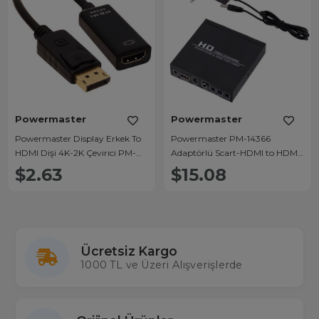
Powermaster
Powermaster
Powermaster Display Erkek To
Powermaster PM-14366
HDMI Dişi 4K-2K Çevirici PM-
Adaptörlü Scart-HDMI to HDMI
14030
Çevirici
$2.63
$15.08
Ücretsiz Kargo
1000 TL ve Üzeri Alışverişlerde