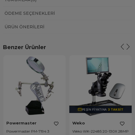
ÖDEME SEÇENEKLERI
ÜRÜN ÖNERILERI
Benzer Ürünler
PEŞIN FIYATINA
3 TAKSIT
Powermaster
Weko
Powermaster PM-7194 3
Weko WK-22485 20-130X 28MP