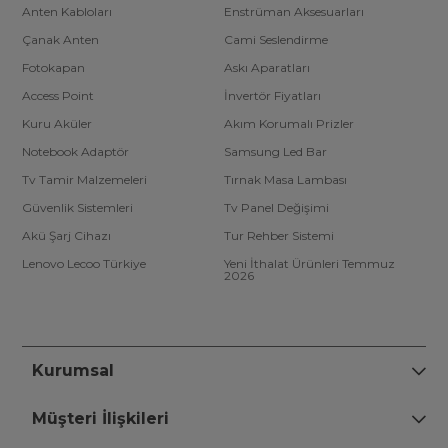
Anten Kabloları
Enstrüman Aksesuarları
Çanak Anten
Cami Seslendirme
Fotokapan
Askı Aparatları
Access Point
İnvertör Fiyatları
Kuru Aküler
Akım Korumalı Prizler
Notebook Adaptör
Samsung Led Bar
Tv Tamir Malzemeleri
Tırnak Masa Lambası
Güvenlik Sistemleri
Tv Panel Değişimi
Akü Şarj Cihazı
Tur Rehber Sistemi
Lenovo Lecoo Türkiye
Yeni İthalat Ürünleri Temmuz
2026
Kurumsal
Müşteri İlişkileri