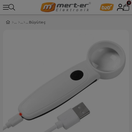
0
Büyüteç