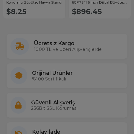
Konumlu Büyüteç Havya Standı
60FPS 11.6 Inch Dijital Büyüteç -
Trinoküler Mikroskop
$8.25
$896.45
Ücretsiz Kargo
1000 TL ve Üzeri Alışverişlerde
Orijinal Ürünler
%100 Sertifikalı
Güvenli Alışveriş
256Bit SSL Koruması
Kolay İade