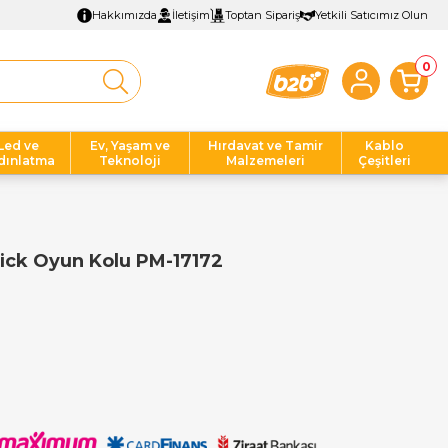
Hakkımızda
İletişim
Toptan Sipariş
Yetkili Satıcımız Olun
0
Led ve
Ev, Yaşam ve
Hırdavat ve Tamir
Kablo
dınlatma
Teknoloji
Malzemeleri
Çeşitleri
ck Oyun Kolu PM-17172