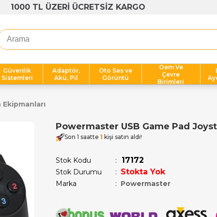
1000 TL ÜZERİ ÜCRETSİZ KARGO
Oem Ve
Güvenlik
Adaptör,
Oto Ses ve
Çevre
Sistemleri
Akü, Pil
Görüntü
Ay
Birimleri
 Ekipmanları
Powermaster USB Game Pad Joysti
Son 1 saatte
1
kişi satın aldı!
17172
Stok Kodu
Stokta Yok
Stok Durumu
:
Marka
:
Powermaster