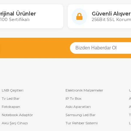
rijinal Ürünler
Güvenli Alışver
100 Sertifikalı
256Bit SSL Korum
LNB Çeşitleri
Elektronik Malzemeler
U
Tv Led Bar
IP Tv Box
A
Fotokapan
Askı Aparatları
A
Notebook Adaptör
Samsung Led Bar
T
Akü Şarj Cihazı
Tur Rehber Sistemi
L