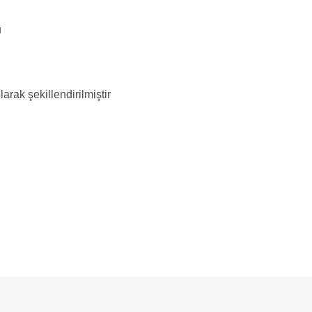
u
arak şekillendirilmiştir