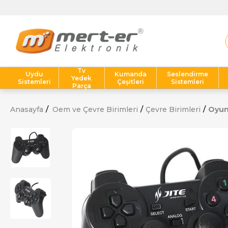
Tv
Uydu
Kumanda
Seslendirme
Yedek
Sistemleri
Çeşitleri
Sistemleri
Parça
Anasayfa
Oem ve Çevre Birimleri
Çevre Birimleri
Oyun