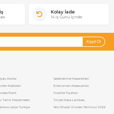
iş
Kolay İade
ası
14 İş Günü İçinde
Kayıt Ol
ydu Alıcılar
Seslendirme Hoparlörleri
nten Kabloları
Enstrüman Aksesuarları
ccess Point
İnvertör Fiyatları
v Tamir Malzemeleri
Tırnak Masa Lambası
enovo Lecoo Türkiye
Yeni İthalat Ürünleri Temmuz 2026