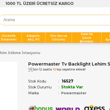
1000 TL ÜZERİ ÜCRETSİZ KARGO
Oem Ve
Güvenlik
Adaptör,
Oto Ses ve
Çevre
Sistemleri
Akü, Pil
Görüntü
Ay
Birimleri
him Sökme İstasyonu
Powermaster Tv Backlight Lehim 
Son 12 saatte
12
kişi sepetine ekledi!
16527
Stok Kodu
Stokta Var
Stok Durumu
:
Marka
:
Powermaster