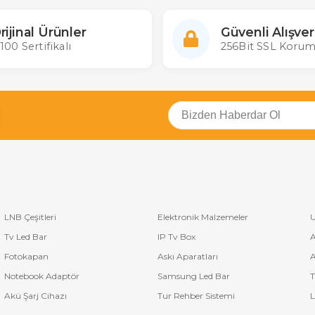
rijinal Ürünler
Güvenli Alışver
100 Sertifikalı
256Bit SSL Korum
LNB Çeşitleri
Elektronik Malzemeler
U
Tv Led Bar
IP Tv Box
A
Fotokapan
Askı Aparatları
A
Notebook Adaptör
Samsung Led Bar
T
Akü Şarj Cihazı
Tur Rehber Sistemi
L