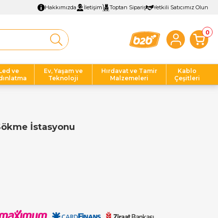
Hakkımızda
İletişim
Toptan Sipariş
Yetkili Satıcımız Olun
0
Led ve
Ev, Yaşam ve
Hırdavat ve Tamir
Kablo
dınlatma
Teknoloji
Malzemeleri
Çeşitleri
Sökme İstasyonu