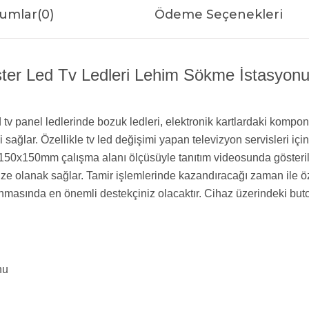
umlar
(0)
Ödeme Seçenekleri
er Led Tv Ledleri Lehim Sökme İstasyonu Ö
panel ledlerinde bozuk ledleri, elektronik kartlardaki komponen
sağlar. Özellikle tv led değişimi yapan televizyon servisleri iç
0x150mm çalışma alanı ölçüsüyle tanıtım videosunda gösterildi
ze olanak sağlar. Tamir işlemlerinde kazandıracağı zaman ile öz
asında en önemli destekçiniz olacaktır. Cihaz üzerindeki butonla
nu