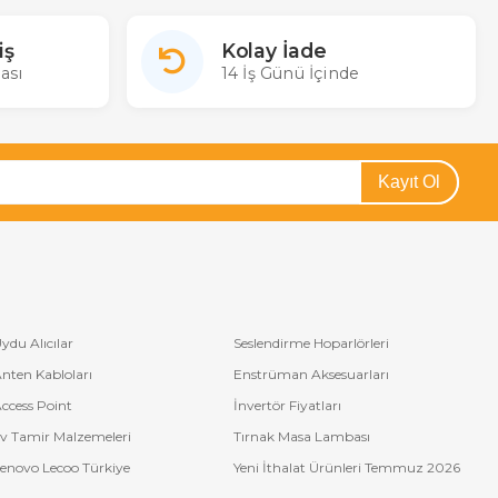
iş
Kolay İade
ası
14 İş Günü İçinde
Kayıt Ol
ydu Alıcılar
Seslendirme Hoparlörleri
nten Kabloları
Enstrüman Aksesuarları
ccess Point
İnvertör Fiyatları
v Tamir Malzemeleri
Tırnak Masa Lambası
enovo Lecoo Türkiye
Yeni İthalat Ürünleri Temmuz 2026