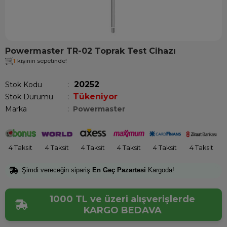
Powermaster TR-02 Toprak Test Cihazı
1
kişinin sepetinde!
20252
Stok Kodu
Tükeniyor
Stok Durumu
:
Marka
:
Powermaster
4 Taksit
4 Taksit
4 Taksit
4 Taksit
4 Taksit
4 Taksit
Şimdi vereceğin sipariş
En Geç Pazartesi
Kargoda!
1000 TL ve üzeri alışverişlerde
KARGO BEDAVA