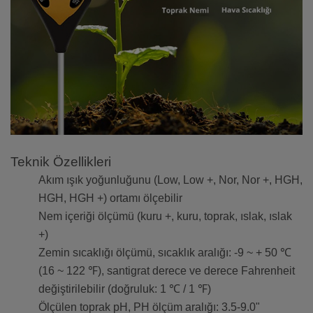
Teknik Özellikleri
Akım ışık yoğunluğunu (Low, Low +, Nor, Nor +, HGH,
HGH, HGH +) ortamı ölçebilir
Nem içeriği ölçümü (kuru +, kuru, toprak, ıslak, ıslak
+)
Zemin sıcaklığı ölçümü, sıcaklık aralığı: -9 ~ + 50 ℃
(16 ~ 122 ℉), santigrat derece ve derece Fahrenheit
değiştirilebilir (doğruluk: 1 ℃ / 1 ℉)
Ölçülen toprak pH, PH ölçüm aralığı: 3.5-9.0"