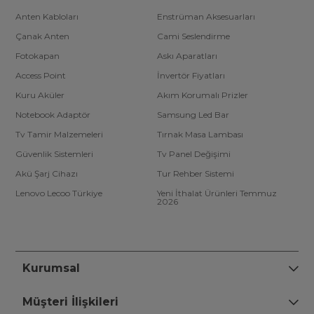
Anten Kabloları
Enstrüman Aksesuarları
Çanak Anten
Cami Seslendirme
Fotokapan
Askı Aparatları
Access Point
İnvertör Fiyatları
Kuru Aküler
Akım Korumalı Prizler
Notebook Adaptör
Samsung Led Bar
Tv Tamir Malzemeleri
Tırnak Masa Lambası
Güvenlik Sistemleri
Tv Panel Değişimi
Akü Şarj Cihazı
Tur Rehber Sistemi
Lenovo Lecoo Türkiye
Yeni İthalat Ürünleri Temmuz
2026
Kurumsal
Müşteri İlişkileri