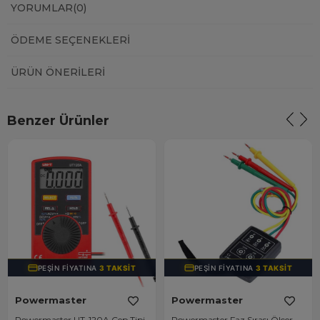
YORUMLAR
(0)
ÖDEME SEÇENEKLERI
ÜRÜN ÖNERILERI
Benzer Ürünler
PEŞIN FIYATINA
3 TAKSIT
PEŞIN FIYATINA
3 TAKSIT
Powermaster
Powermaster
Powermaster UT-120A Cep Tipi
Powermaster Faz Sırası Ölçer