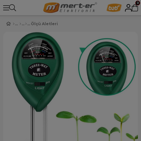
0
Ölçü Aletleri