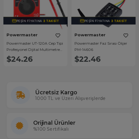
PEŞIN FIYATINA
3 TAKSIT
PEŞIN FIYATINA
3 TAKSIT
Powermaster
Powermaster
Powermaster UT-120A Cep Tipi
Powermaster Faz Sırası Ölçer
Profesyonel Dijital Multimetre
PM-14606
Ölçü Aleti
$24.26
$22.46
Ücretsiz Kargo
1000 TL ve Üzeri Alışverişlerde
Orijinal Ürünler
%100 Sertifikalı