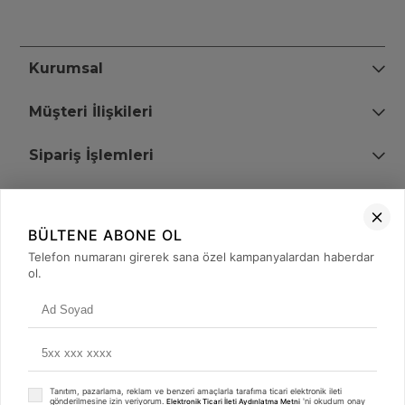
Kurumsal
Müşteri İlişkileri
Sipariş İşlemleri
Bize Ulaşın
BÜLTENE ABONE OL
+90 (850) 473 08 08
Telefon numaranı girerek sana özel kampanyalardan haberdar
ol.
Tevfik Bey Mah. Dr. Ali Demir Cd. No:51 Kat:2 Kobi İş Merkezi
Küçükçekmece / İstanbul
Tanıtım, pazarlama, reklam ve benzeri amaçlarla tarafıma ticari elektronik ileti
gönderilmesine izin veriyorum.
'ni okudum onay
Elektronik Ticari İleti Aydınlatma Metni