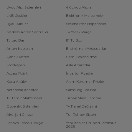
Uydu Alıcı Sistemleri
4K Uydu Alıcılar
LNB Çeşitleri
Elektronik Malzemeler
Uydu Alıcılar
Seslendirme Hoparlörleri
Merkezi Anten Santralleri
Tv Yedek Parça
Tv Led Bar
IP Tv Box
Anten Kabloları
Enstrüman Aksesuarları
Çanak Anten
Cami Seslendirme
Fotokapan
Askı Aparatları
Access Point
İnvertör Fiyatları
Kuru Aküler
Akım Korumalı Prizler
Notebook Adaptör
Samsung Led Bar
Tv Tamir Malzemeleri
Tırnak Masa Lambası
Güvenlik Sistemleri
Tv Panel Değişimi
Akü Şarj Cihazı
Tur Rehber Sistemi
Lenovo Lecoo Türkiye
Yeni İthalat Ürünleri Temmuz
2026