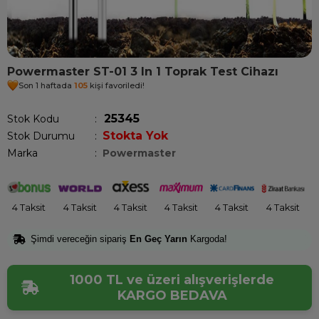
Powermaster ST-01 3 In 1 Toprak Test Cihazı
Son 1 haftada
105
kişi favoriledi!
25345
Stok Kodu
Stokta Yok
Stok Durumu
:
Marka
:
Powermaster
4 Taksit
4 Taksit
4 Taksit
4 Taksit
4 Taksit
4 Taksit
Şimdi vereceğin sipariş
En Geç Yarın
Kargoda!
1000 TL ve üzeri alışverişlerde
KARGO BEDAVA