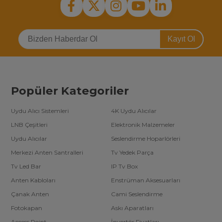
Kayıt Ol
Popüler Kategoriler
Uydu Alıcı Sistemleri
4K Uydu Alıcılar
LNB Çeşitleri
Elektronik Malzemeler
Uydu Alıcılar
Seslendirme Hoparlörleri
Merkezi Anten Santralleri
Tv Yedek Parça
Tv Led Bar
IP Tv Box
Anten Kabloları
Enstrüman Aksesuarları
Çanak Anten
Cami Seslendirme
Fotokapan
Askı Aparatları
Access Point
İnvertör Fiyatları