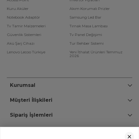
Kuru Aküler
Akım Korumalı Prizler
Notebook Adaptör
Samsung Led Bar
Tv Tamir Malzemeleri
Tırnak Masa Lambası
Güvenlik Sistemleri
Tv Panel Değişimi
Akü Şarj Cihazı
Tur Rehber Sistemi
Lenovo Lecoo Türkiye
Yeni İthalat Ürünleri Temmuz
2026
Kurumsal
Müşteri İlişkileri
Sipariş İşlemleri
Bize Ulaşın