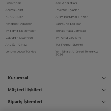
Fotokapan
Askı Aparatları
Access Point
İnvertör Fiyatları
Kuru Aküler
Akım Korumalı Prizler
Notebook Adaptör
Samsung Led Bar
Tv Tamir Malzemeleri
Tırnak Masa Lambası
Güvenlik Sistemleri
Tv Panel Değişimi
Akü Şarj Cihazı
Tur Rehber Sistemi
Lenovo Lecoo Türkiye
Yeni İthalat Ürünleri Temmuz
2026
Kurumsal
Müşteri İlişkileri
Sipariş İşlemleri