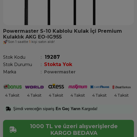
Powermaster S-10 Kablolu Kulak İçi Premium
Kulaklık AKG EO-IG955
Son 1 saatte
1
kişi satın aldı!
19287
Stok Kodu
Stokta Yok
Stok Durumu
:
Marka
:
Powermaster
4 Taksit
4 Taksit
4 Taksit
4 Taksit
4 Taksit
4 Taksit
Şimdi vereceğin sipariş
En Geç Yarın
Kargoda!
1000 TL ve üzeri alışverişlerde
KARGO BEDAVA