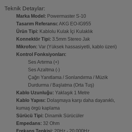
Teknik Detaylar:
Marka Model:
Powermaster S-10
Tasarım Referansı:
AKG EO-IG955
Ürün Tipi:
Kablolu Kulak İçi Kulaklık
Konnektör Tipi:
3.5mm Stereo Jak
Mikrofon:
Var (Yüksek hassasiyetli, kablo üzeri)
Kontrol Fonksiyonları:
Ses Artırma (+)
Ses Azaltma (-)
Çağrı Yanıtlama / Sonlandırma / Müzik
Durdurma / Başlatma (Orta Tuş)
Kablo Uzunluğu:
Yaklaşık 1 Metre
Kablo Yapısı:
Dolaşmaya karşı daha dayanıklı,
kumaş örgü kaplama
Sürücü Tipi:
Dinamik Sürücüler
Empedans:
32 Ohm
Frekans Tepkisi:
20Hz - 20,000Hz