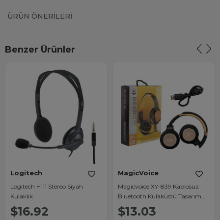
ÜRÜN ÖNERILERI
Benzer Ürünler
Logitech
MagicVoice
Logitech H111 Stereo Siyah
Magicvoice XY-839 Kablosuz
Kulaklık
Bluetooth Kulaküstü Tasarım
Kulaklık
$16.92
$13.03