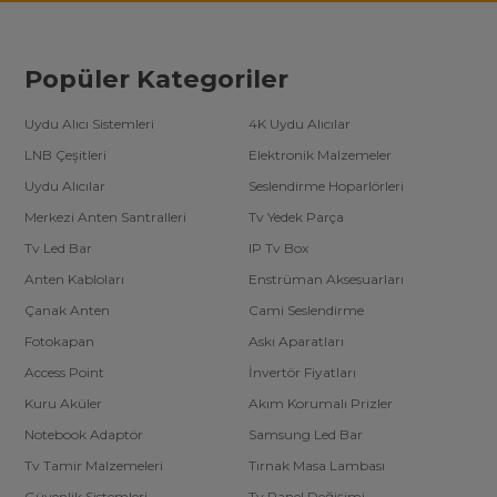
Popüler Kategoriler
Uydu Alıcı Sistemleri
4K Uydu Alıcılar
LNB Çeşitleri
Elektronik Malzemeler
Uydu Alıcılar
Seslendirme Hoparlörleri
Merkezi Anten Santralleri
Tv Yedek Parça
Tv Led Bar
IP Tv Box
Anten Kabloları
Enstrüman Aksesuarları
Çanak Anten
Cami Seslendirme
Fotokapan
Askı Aparatları
Access Point
İnvertör Fiyatları
Kuru Aküler
Akım Korumalı Prizler
Notebook Adaptör
Samsung Led Bar
Tv Tamir Malzemeleri
Tırnak Masa Lambası
Güvenlik Sistemleri
Tv Panel Değişimi