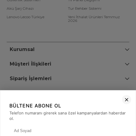
Akü Şarj Cihazı
Tur Rehber Sistemi
Lenovo Lecoo Türkiye
Yeni İthalat Ürünleri Temmuz
2026
Kurumsal
Müşteri İlişkileri
Sipariş İşlemleri
Bize Ulaşın
BÜLTENE ABONE OL
+90 (850) 473 08 08
Telefon numaranı girerek sana özel kampanyalardan haberdar
ol.
Tevfik Bey Mah. Dr. Ali Demir Cd. No:51 Kat:2 Kobi İş Merkezi
Küçükçekmece / İstanbul