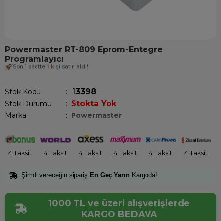
Powermaster RT-809 Eprom-Entegre
Programlayıcı
Son 1 saatte
1
kişi satın aldı!
13398
Stok Kodu
Stokta Yok
Stok Durumu
:
Marka
:
Powermaster
4 Taksit
4 Taksit
4 Taksit
4 Taksit
4 Taksit
4 Taksit
Şimdi vereceğin sipariş
En Geç Yarın
Kargoda!
1000 TL ve üzeri alışverişlerde
KARGO BEDAVA