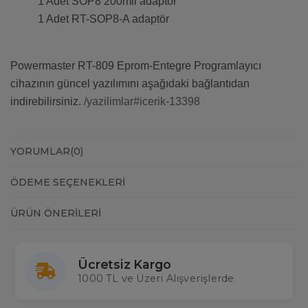
1 Adet SOP8 200mil adaptör
1 Adet RT-SOP8-A adaptör
Powermaster RT-809 Eprom-Entegre Programlayıcı
cihazının güncel yazılımını aşağıdaki bağlantıdan
indirebilirsiniz.
/yazilimlar#icerik-13398
YORUMLAR
(0)
ÖDEME SEÇENEKLERI
ÜRÜN ÖNERILERI
Ücretsiz Kargo
1000 TL ve Üzeri Alışverişlerde