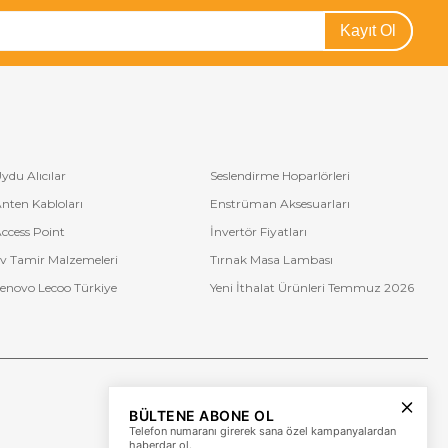
Kayıt Ol
ydu Alıcılar
Seslendirme Hoparlörleri
nten Kabloları
Enstrüman Aksesuarları
ccess Point
İnvertör Fiyatları
v Tamir Malzemeleri
Tırnak Masa Lambası
enovo Lecoo Türkiye
Yeni İthalat Ürünleri Temmuz 2026
Bize Ulaşın
BÜLTENE ABONE OL
+90 (850) 473 08 08
Telefon numaranı girerek sana özel kampanyalardan
haberdar ol.