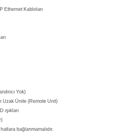
Ethernet Kabloları
arı
ndırıcı Yok)
 ve Uzak Ünite (Remote Unit)
 ışıkları
r)
) hatlara bağlanmamalıdır.