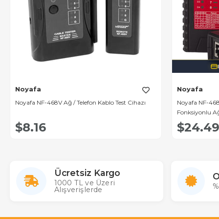
Noyafa
Noyafa
Noyafa NF-468V Ağ / Telefon Kablo Test Cihazı
Noyafa NF-468S
Fonksiyonlu Ağ
$8.16
$24.4
Ücretsiz Kargo
O
1000 TL ve Üzeri
%
Alışverişlerde