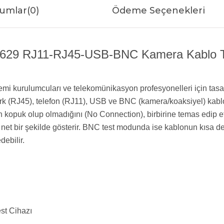
umlar
(0)
Ödeme Seçenekleri
29 RJ11-RJ45-USB-BNC Kamera Kablo Test
i kurulumcuları ve telekomünikasyon profesyonelleri için tasarlan
work (RJ45), telefon (RJ11), USB ve BNC (kamera/koaksiyel) kabl
ın kopuk olup olmadığını (No Connection), birbirine temas edip e
net bir şekilde gösterir. BNC test modunda ise kablonun kısa d
debilir.
st Cihazı