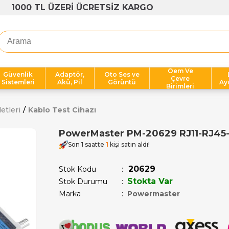
1000 TL ÜZERİ ÜCRETSİZ KARGO
Oem Ve
Güvenlik
Adaptör,
Oto Ses ve
Çevre
Sistemleri
Akü, Pil
Görüntü
Ay
Birimleri
etleri
Kablo Test Cihazı
PowerMaster PM-20629 RJ11-RJ45-
Son 1 saatte
1
kişi satın aldı!
20629
Stok Kodu
Stokta Var
Stok Durumu
:
Marka
:
Powermaster