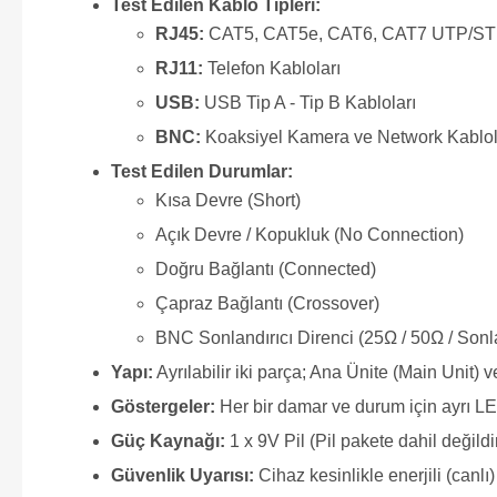
Test Edilen Kablo Tipleri:
RJ45:
CAT5, CAT5e, CAT6, CAT7 UTP/STP 
RJ11:
Telefon Kabloları
USB:
USB Tip A - Tip B Kabloları
BNC:
Koaksiyel Kamera ve Network Kablol
Test Edilen Durumlar:
Kısa Devre (Short)
Açık Devre / Kopukluk (No Connection)
Doğru Bağlantı (Connected)
Çapraz Bağlantı (Crossover)
BNC Sonlandırıcı Direnci (25Ω / 50Ω / Sonla
Yapı:
Ayrılabilir iki parça; Ana Ünite (Main Unit)
Göstergeler:
Her bir damar ve durum için ayrı LED
Güç Kaynağı:
1 x 9V Pil (Pil pakete dahil değildi
Güvenlik Uyarısı:
Cihaz kesinlikle enerjili (canlı