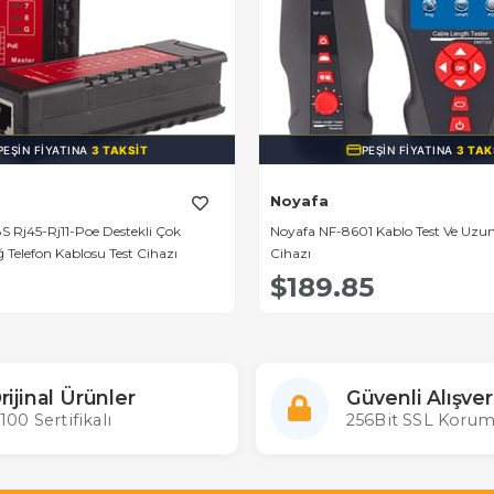
PEŞIN FIYATINA
3 TAKSIT
PEŞIN FIYATINA
3 TAK
Noyafa
 Rj45-Rj11-Poe Destekli Çok
Noyafa NF-8601 Kablo Test Ve Uz
 Telefon Kablosu Test Cihazı
Cihazı
9
$189.85
rijinal Ürünler
Güvenli Alışver
100 Sertifikalı
256Bit SSL Korum