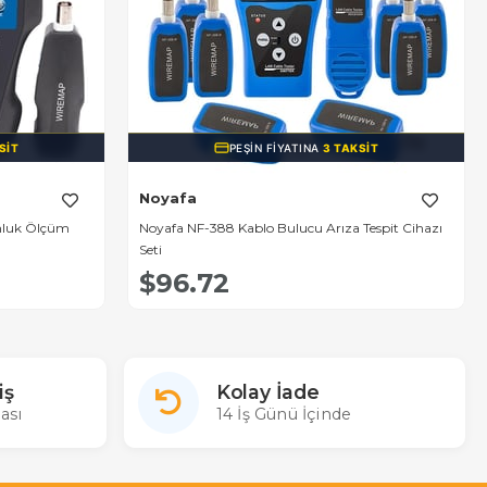
SIT
PEŞIN FIYATINA
3 TAKSIT
Noyafa
unluk Ölçüm
Noyafa NF-388 Kablo Bulucu Arıza Tespit Cihazı
Seti
$96.72
iş
Kolay İade
ası
14 İş Günü İçinde