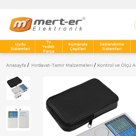
Tv
Uydu
Kumanda
Seslendirme
Yedek
Sistemleri
Çeşitleri
Sistemleri
Parça
Anasayfa
Hırdavat-Tamir Malzemeleri
Kontrol ve Ölçü Al