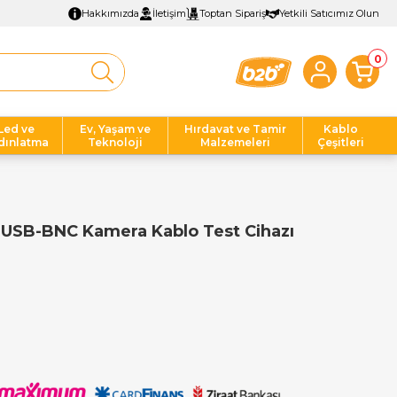
Hakkımızda
İletişim
Toptan Sipariş
Yetkili Satıcımız Olun
0
Led ve
Ev, Yaşam ve
Hırdavat ve Tamir
Kablo
dınlatma
Teknoloji
Malzemeleri
Çeşitleri
USB-BNC Kamera Kablo Test Cihazı