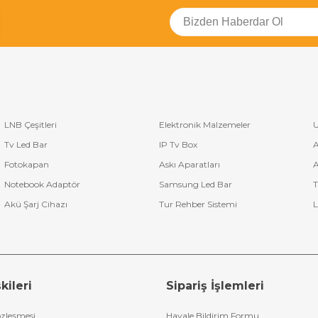
LNB Çeşitleri
Elektronik Malzemeler
U
Tv Led Bar
IP Tv Box
A
Fotokapan
Askı Aparatları
A
Notebook Adaptör
Samsung Led Bar
T
Akü Şarj Cihazı
Tur Rehber Sistemi
L
kileri
Sipariş İşlemleri
özleşmesi
Havale Bildirim Formu