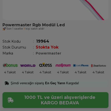
Powermaster Rgb Modül Led
Son 1 saatte
1
kişi satın aldı!
19964
Stok Kodu
Stokta Yok
Stok Durumu
:
Marka
:
Powermaster
4 Taksit
4 Taksit
4 Taksit
4 Taksit
4 Taksit
4 Taksit
Şimdi vereceğin sipariş
En Geç Yarın
Kargoda!
1000 TL ve üzeri alışverişlerde
KARGO BEDAVA