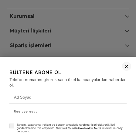
Kurumsal
Müşteri İlişkileri
Sipariş İşlemleri
Bize Ulaşın
BÜLTENE ABONE OL
+90 (850) 473 08 08
Telefon numaranı girerek sana özel kampanyalardan haberdar
ol.
Tevfik Bey Mah. Dr. Ali Demir Cd. No:51 Kat:2 Kobi İş Merkezi
Küçükçekmece / İstanbul
Tanıtım, pazarlama, reklam ve benzeri amaçlarla tarafıma ticari elektronik ileti
gönderilmesine izin veriyorum.
'ni okudum onay
Elektronik Ticari İleti Aydınlatma Metni
veriyorum.