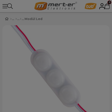
0
Modül Led