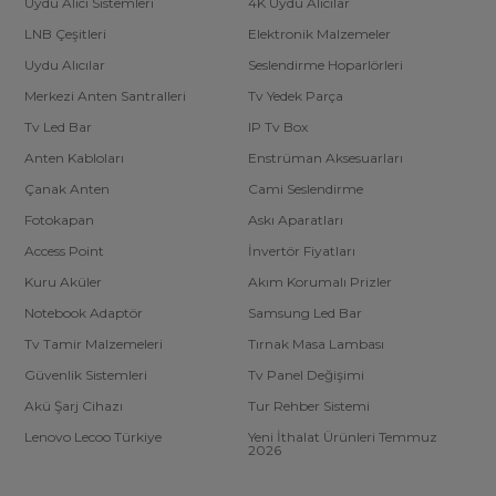
Uydu Alıcı Sistemleri
4K Uydu Alıcılar
LNB Çeşitleri
Elektronik Malzemeler
Uydu Alıcılar
Seslendirme Hoparlörleri
Merkezi Anten Santralleri
Tv Yedek Parça
Tv Led Bar
IP Tv Box
Anten Kabloları
Enstrüman Aksesuarları
Çanak Anten
Cami Seslendirme
Fotokapan
Askı Aparatları
Access Point
İnvertör Fiyatları
Kuru Aküler
Akım Korumalı Prizler
Notebook Adaptör
Samsung Led Bar
Tv Tamir Malzemeleri
Tırnak Masa Lambası
Güvenlik Sistemleri
Tv Panel Değişimi
Akü Şarj Cihazı
Tur Rehber Sistemi
Lenovo Lecoo Türkiye
Yeni İthalat Ürünleri Temmuz
2026