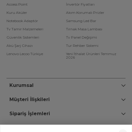
Access Point
İnvertör Fiyatları
Kuru Aküler
Akım Korumalı Prizler
Notebook Adaptör
Samsung Led Bar
Tv Tamir Malzemeleri
Tırnak Masa Lambası
Güvenlik Sistemleri
Tv Panel Değişimi
Akü Şarj Cihazı
Tur Rehber Sistemi
Lenovo Lecoo Türkiye
Yeni İthalat Ürünleri Temmuz
2026
Kurumsal
Müşteri İlişkileri
Sipariş İşlemleri
Bize Ulaşın