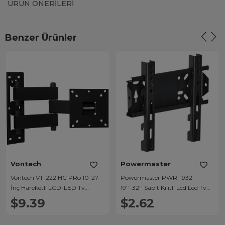
ÜRÜN ÖNERILERI
Benzer Ürünler
Vontech
Powermaster
Vontech VT-222 HC PRo 10-27
Powermaster PWR-1932
İnç Hareketli LCD-LED Tv
19''-32'' Sabit Kilitli Lcd Led Tv
Duvar Askı Aparatı
Duvar Askı Aparatı
$9.39
$2.62