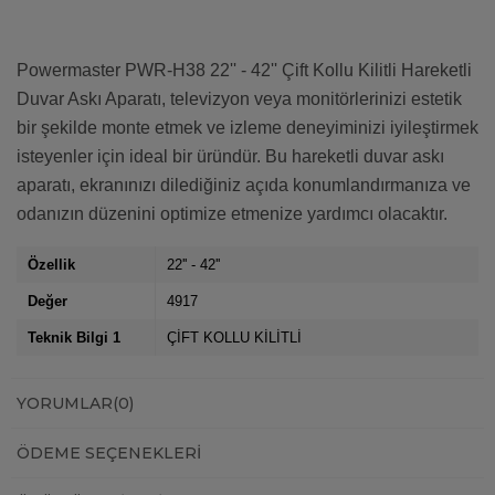
Powermaster PWR-H38 22'' - 42'' Çift Kollu Kilitli Hareketli
Duvar Askı Aparatı, televizyon veya monitörlerinizi estetik
bir şekilde monte etmek ve izleme deneyiminizi iyileştirmek
isteyenler için ideal bir üründür. Bu hareketli duvar askı
aparatı, ekranınızı dilediğiniz açıda konumlandırmanıza ve
odanızın düzenini optimize etmenize yardımcı olacaktır.
Özellik
22'' - 42''
Değer
4917
Teknik Bilgi 1
ÇİFT KOLLU KİLİTLİ
YORUMLAR
(0)
ÖDEME SEÇENEKLERI