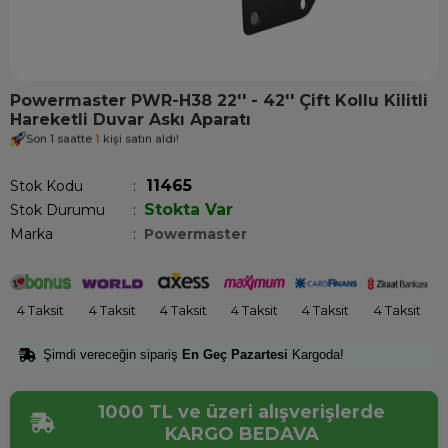
Powermaster PWR-H38 22'' - 42'' Çift Kollu Kilitli
Hareketli Duvar Askı Aparatı
Son 1 saatte
1
kişi satın aldı!
11465
Stok Kodu
Stokta Var
Stok Durumu
:
Marka
:
Powermaster
4 Taksit
4 Taksit
4 Taksit
4 Taksit
4 Taksit
4 Taksit
Şimdi vereceğin sipariş
En Geç Pazartesi
Kargoda!
1000 TL ve üzeri alışverişlerde
KARGO BEDAVA