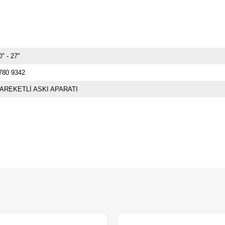
0" - 27"
780 9342
AREKETLİ ASKI APARATI