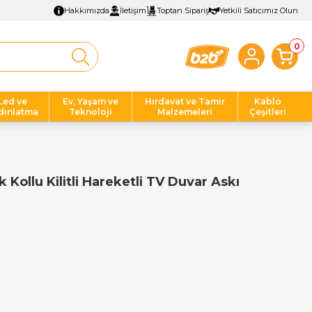
Hakkımızda
İletişim
Toptan Sipariş
Yetkili Satıcımız Olun
0
Led ve
Ev, Yaşam ve
Hırdavat ve Tamir
Kablo
dınlatma
Teknoloji
Malzemeleri
Çeşitleri
Kollu Kilitli Hareketli TV Duvar Askı