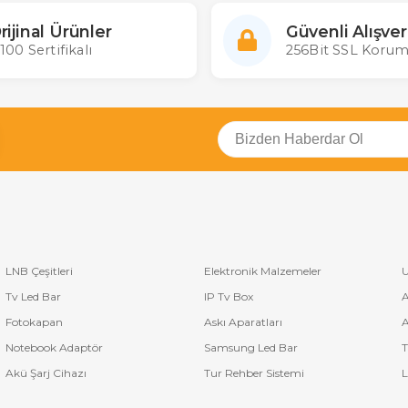
rijinal Ürünler
Güvenli Alışver
100 Sertifikalı
256Bit SSL Korum
LNB Çeşitleri
Elektronik Malzemeler
U
Tv Led Bar
IP Tv Box
A
Fotokapan
Askı Aparatları
A
Notebook Adaptör
Samsung Led Bar
T
Akü Şarj Cihazı
Tur Rehber Sistemi
L