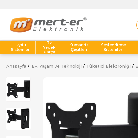
Tv
Uydu
Kumanda
Seslendirme
Yedek
Sistemleri
Çeşitleri
Sistemleri
Parça
Anasayfa
Ev, Yaşam ve Teknoloji
Tüketici Elektroniği
E