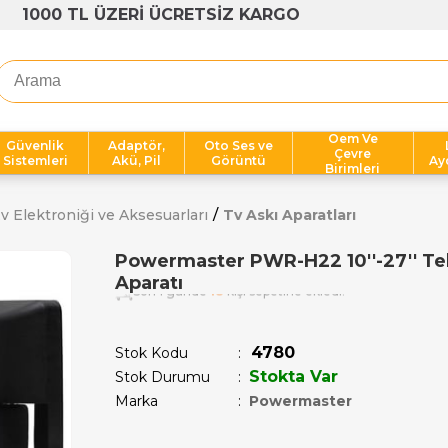
1000 TL ÜZERİ ÜCRETSİZ KARGO
Oem Ve
Güvenlik
Adaptör,
Oto Ses ve
Çevre
Sistemleri
Akü, Pil
Görüntü
Ay
Birimleri
v Elektroniği ve Aksesuarları
Tv Askı Aparatları
Powermaster PWR-H22 10''-27'' Tek 
Aparatı
Son 1 günde
18
kişi sepetine ekledi!
4780
Stok Kodu
Stokta Var
Stok Durumu
:
Marka
:
Powermaster