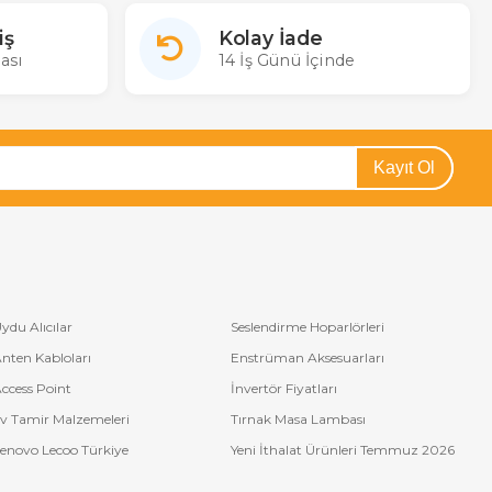
iş
Kolay İade
ası
14 İş Günü İçinde
Kayıt Ol
ydu Alıcılar
Seslendirme Hoparlörleri
nten Kabloları
Enstrüman Aksesuarları
ccess Point
İnvertör Fiyatları
v Tamir Malzemeleri
Tırnak Masa Lambası
enovo Lecoo Türkiye
Yeni İthalat Ürünleri Temmuz 2026