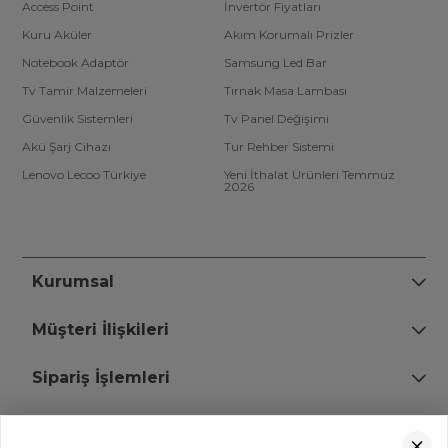
Access Point
İnvertör Fiyatları
Kuru Aküler
Akım Korumalı Prizler
Notebook Adaptör
Samsung Led Bar
Tv Tamir Malzemeleri
Tırnak Masa Lambası
Güvenlik Sistemleri
Tv Panel Değişimi
Akü Şarj Cihazı
Tur Rehber Sistemi
Lenovo Lecoo Türkiye
Yeni İthalat Ürünleri Temmuz
2026
Kurumsal
Müşteri İlişkileri
Sipariş İşlemleri
Bize Ulaşın