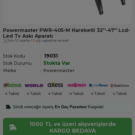
Powermaster PWR-405-M Hareketli 32''-47'' Lcd-
Led Tv Askı Aparatı
Son 12 saatte
12
kişi sepetine ekledi!
19031
Stok Kodu
Stokta Var
Stok Durumu
:
Marka
:
Powermaster
4 Taksit
4 Taksit
4 Taksit
4 Taksit
4 Taksit
4 Taksit
Şimdi vereceğin sipariş
En Geç Pazartesi
Kargoda!
1000 TL ve üzeri alışverişlerde
KARGO BEDAVA