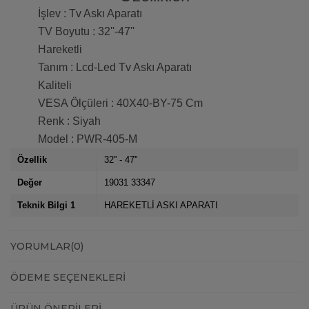
İşlev : Tv Askı Aparatı
TV Boyutu : 32''-47''
Hareketli
Tanım : Lcd-Led Tv Askı Aparatı
Kaliteli
VESA Ölçüleri : 40X40-BY-75 Cm
Renk : Siyah
Model : PWR-405-M
Özellik
32'' - 47''
Değer
19031 33347
Teknik Bilgi 1
HAREKETLİ ASKI APARATI
YORUMLAR
(0)
ÖDEME SEÇENEKLERI
ÜRÜN ÖNERILERI