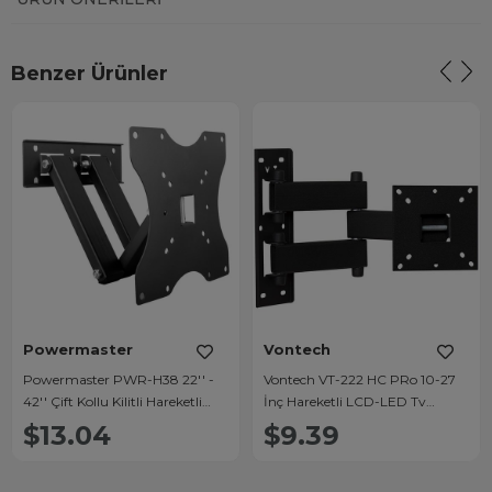
Benzer Ürünler
Powermaster
Vontech
Powermaster PWR-H38 22'' -
Vontech VT-222 HC PRo 10-27
42'' Çift Kollu Kilitli Hareketli
İnç Hareketli LCD-LED Tv
Duvar Askı Aparatı
Duvar Askı Aparatı
$13.04
$9.39