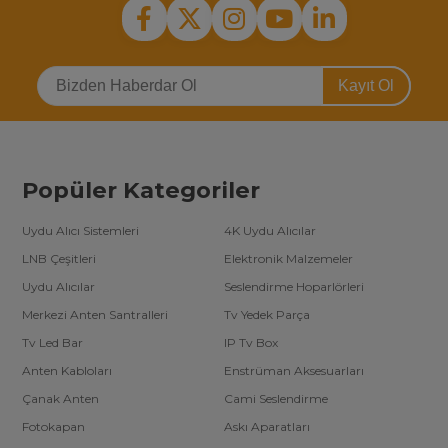
Kayıt Ol
Popüler Kategoriler
Uydu Alıcı Sistemleri
4K Uydu Alıcılar
LNB Çeşitleri
Elektronik Malzemeler
Uydu Alıcılar
Seslendirme Hoparlörleri
Merkezi Anten Santralleri
Tv Yedek Parça
Tv Led Bar
IP Tv Box
Anten Kabloları
Enstrüman Aksesuarları
Çanak Anten
Cami Seslendirme
Fotokapan
Askı Aparatları