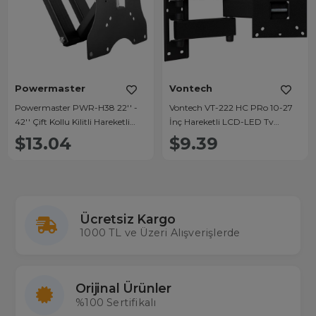
Powermaster
Vontech
Powermaster PWR-H38 22'' -
Vontech VT-222 HC PRo 10-27
42'' Çift Kollu Kilitli Hareketli
İnç Hareketli LCD-LED Tv
Duvar Askı Aparatı
Duvar Askı Aparatı
$13.04
$9.39
Ücretsiz Kargo
1000 TL ve Üzeri Alışverişlerde
Orijinal Ürünler
%100 Sertifikalı