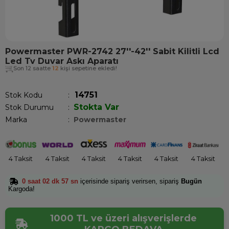
Powermaster PWR-2742 27''-42'' Sabit Kilitli Lcd
Led Tv Duvar Askı Aparatı
Son 12 saatte
12
kişi sepetine ekledi!
14751
Stok Kodu
Stokta Var
Stok Durumu
:
Marka
:
Powermaster
4 Taksit
4 Taksit
4 Taksit
4 Taksit
4 Taksit
4 Taksit
0 saat 02 dk 57 sn
içerisinde sipariş verirsen, sipariş
Bugün
Kargoda!
1000 TL ve üzeri alışverişlerde