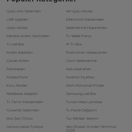
Uydu Alıcı Sistemleri
4K Uydu Alıcılar
LNB Çeşitleri
Elektronik Malzemeler
Uydu Alıcılar
Seslendirme Hoparlörleri
Merkezi Anten Santralleri
Tv Yedek Parça
Tv Led Bar
IP Tv Box
Anten Kabloları
Enstrüman Aksesuarları
Çanak Anten
Cami Seslendirme
Fotokapan
Askı Aparatları
Access Point
İnvertör Fiyatları
Kuru Aküler
Akım Korumalı Prizler
Notebook Adaptör
Samsung Led Bar
Tv Tamir Malzemeleri
Tırnak Masa Lambası
Güvenlik Sistemleri
Tv Panel Değişimi
Akü Şarj Cihazı
Tur Rehber Sistemi
Lenovo Lecoo Türkiye
Yeni İthalat Ürünleri Temmuz
2026