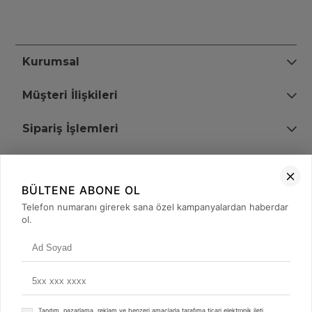
Kurumsal
Müşteri İlişkileri
Sipariş İşlemleri
Bize Ulaşın
BÜLTENE ABONE OL
+90 (850) 473 08 08
Telefon numaranı girerek sana özel kampanyalardan haberdar
ol.
Tevfik Bey Mah. Dr. Ali Demir Cd. No:51 Kat:2 Kobi İş Merkezi
Küçükçekmece / İstanbul
Tanıtım, pazarlama, reklam ve benzeri amaçlarla tarafıma ticari elektronik ileti