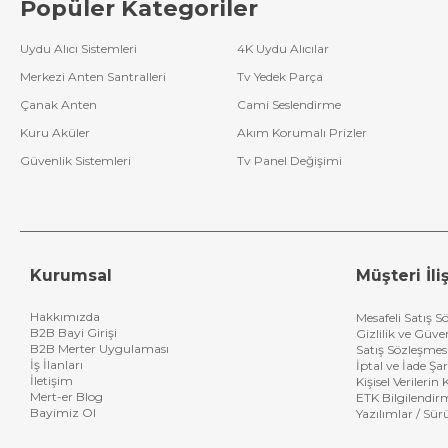
Popüler Kategoriler
Uydu Alıcı Sistemleri
4K Uydu Alıcılar
Merkezi Anten Santralleri
Tv Yedek Parça
Çanak Anten
Cami Seslendirme
Kuru Aküler
Akım Korumalı Prizler
Güvenlik Sistemleri
Tv Panel Değişimi
Kurumsal
Müşteri İliş
Hakkımızda
Mesafeli Satış S
B2B Bayi Girişi
Gizlilik ve Güve
B2B Merter Uygulaması
Satış Sözleşmes
İş İlanları
İptal ve İade Şar
İletişim
Kişisel Verileri
Mert-er Blog
ETK Bilgilendir
Bayimiz Ol
Yazılımlar / Sür