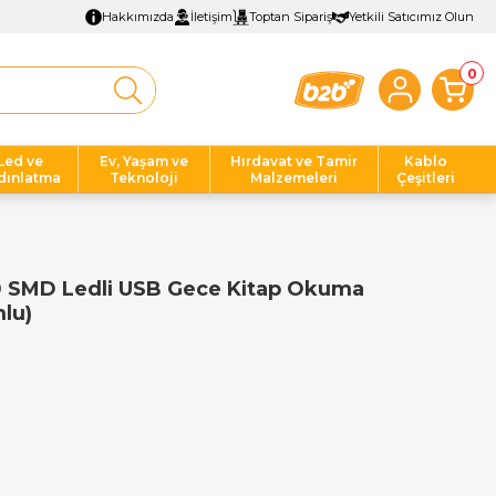
Hakkımızda
İletişim
Toptan Sipariş
Yetkili Satıcımız Olun
0
Led ve
Ev, Yaşam ve
Hırdavat ve Tamir
Kablo
dınlatma
Teknoloji
Malzemeleri
Çeşitleri
0 SMD Ledli USB Gece Kitap Okuma
lu)