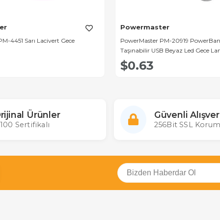
er
Powermaster
M-4451 Sarı Lacivert Gece
PowerMaster PM-20919 PowerBank
Taşınabilir USB Beyaz Led Gece L
$0.63
rijinal Ürünler
Güvenli Alışver
100 Sertifikalı
256Bit SSL Korum