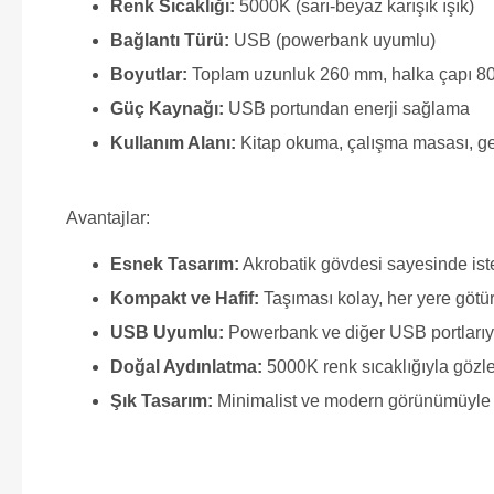
Renk Sıcaklığı:
5000K (sarı-beyaz karışık ışık)
Bağlantı Türü:
USB (powerbank uyumlu)
Boyutlar:
Toplam uzunluk 260 mm, halka çapı 
Güç Kaynağı:
USB portundan enerji sağlama
Kullanım Alanı:
Kitap okuma, çalışma masası, g
Avantajlar:
Esnek Tasarım:
Akrobatik gövdesi sayesinde isten
Kompakt ve Hafif:
Taşıması kolay, her yere götürü
USB Uyumlu:
Powerbank ve diğer USB portlarıy
Doğal Aydınlatma:
5000K renk sıcaklığıyla gözle
Şık Tasarım:
Minimalist ve modern görünümüyle 