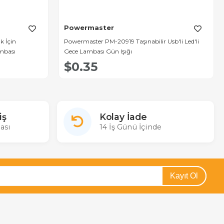
Powermaster
 İçin
Powermaster PM-20919 Taşınabilir Usb'li Led'li
ambası
Gece Lambası Gün Işığı
$0.35
iş
Kolay İade
ası
14 İş Günü İçinde
Kayıt Ol