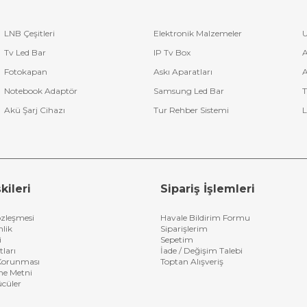
LNB Çeşitleri
Elektronik Malzemeler
U
Tv Led Bar
IP Tv Box
A
Fotokapan
Askı Aparatları
A
Notebook Adaptör
Samsung Led Bar
T
Akü Şarj Cihazı
Tur Rehber Sistemi
L
kileri
Sipariş İşlemleri
özleşmesi
Havale Bildirim Formu
nlik
Siparişlerim
i
Sepetim
tları
İade / Değişim Talebi
n Korunması
Toptan Alışveriş
me Metni
ücüler