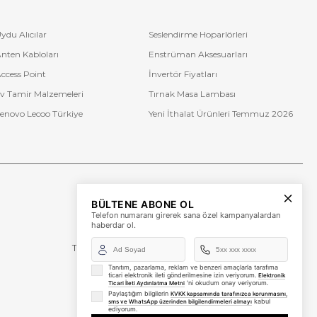
ydu Alıcılar
Seslendirme Hoparlörleri
nten Kabloları
Enstrüman Aksesuarları
ccess Point
İnvertör Fiyatları
v Tamir Malzemeleri
Tırnak Masa Lambası
enovo Lecoo Türkiye
Yeni İthalat Ürünleri Temmuz 2026
Bize Ulaşın
BÜLTENE ABONE OL
+90 (850) 473 08 08
Telefon numaranı girerek sana özel kampanyalardan
haberdar ol.
Tevfik Bey Mah. Dr. Ali Demir Cd. No:51 Kat:2 Kobi İş
Merkezi
Küçükçekmece / İstanbul
Tanıtım, pazarlama, reklam ve benzeri amaçlarla tarafıma
ticari elektronik ileti gönderilmesine izin veriyorum.
Elektronik
'ni okudum onay veriyorum.
Ticari İleti Aydınlatma Metni
Paylaştığım bilgilerin
KVKK kapsamında tarafınızca korunmasını,
kabul
sms ve WhatsApp üzerinden bilgilendirmeleri almayı
ediyorum.