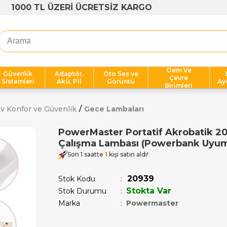
1000 TL ÜZERİ ÜCRETSİZ KARGO
Oem Ve
Güvenlik
Adaptör,
Oto Ses ve
Çevre
Sistemleri
Akü, Pil
Görüntü
Ay
Birimleri
v Konfor ve Güvenlik
Gece Lambaları
PowerMaster Portatif Akrobatik 2
Çalışma Lambası (Powerbank Uyum
Son 1 saatte
1
kişi satın aldı!
20939
Stok Kodu
Stokta Var
Stok Durumu
:
Marka
:
Powermaster