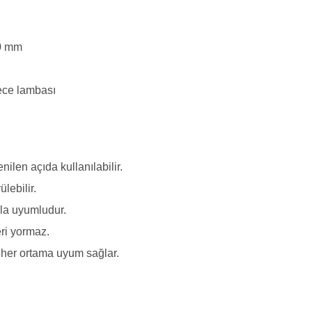
80 mm
ece lambası
ilen açıda kullanılabilir.
lebilir.
la uyumludur.
ri yormaz.
her ortama uyum sağlar.