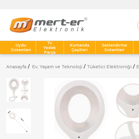
Tv
Uydu
Kumanda
Seslendirme
Yedek
Sistemleri
Çeşitleri
Sistemleri
Parça
Anasayfa
Ev, Yaşam ve Teknoloji
Tüketici Elektroniği
E