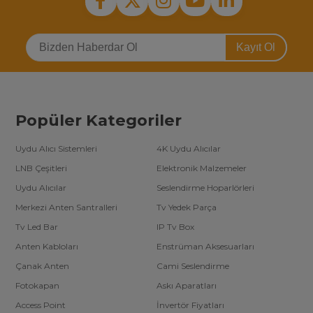
Kayıt Ol
Popüler Kategoriler
Uydu Alıcı Sistemleri
4K Uydu Alıcılar
LNB Çeşitleri
Elektronik Malzemeler
Uydu Alıcılar
Seslendirme Hoparlörleri
Merkezi Anten Santralleri
Tv Yedek Parça
Tv Led Bar
IP Tv Box
Anten Kabloları
Enstrüman Aksesuarları
Çanak Anten
Cami Seslendirme
Fotokapan
Askı Aparatları
Access Point
İnvertör Fiyatları