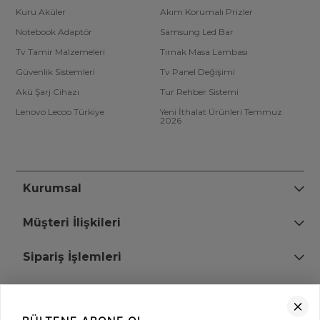
Kuru Aküler
Akım Korumalı Prizler
Notebook Adaptör
Samsung Led Bar
Tv Tamir Malzemeleri
Tırnak Masa Lambası
Güvenlik Sistemleri
Tv Panel Değişimi
Akü Şarj Cihazı
Tur Rehber Sistemi
Lenovo Lecoo Türkiye
Yeni İthalat Ürünleri Temmuz
2026
Kurumsal
Müşteri İlişkileri
Sipariş İşlemleri
Bize Ulaşın