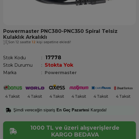
Powermaster PNC380-PNC350 Spiral Telsiz
Kulaklık Arkalıklı
Son 12 saatte
12
kişi sepetine ekledi!
17778
Stok Kodu
Stokta Yok
Stok Durumu
:
Marka
:
Powermaster
4 Taksit
4 Taksit
4 Taksit
4 Taksit
4 Taksit
4 Taksit
Şimdi vereceğin sipariş
En Geç Pazartesi
Kargoda!
1000 TL ve üzeri alışverişlerde
KARGO BEDAVA