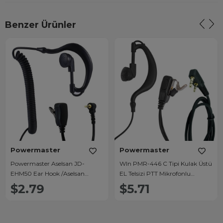
Benzer Ürünler
Powermaster
Powermaster
Powermaster Aselsan JD-
Wln PMR-446 C Tipi Kulak Üstü
EHM50 Ear Hook /Aselsan
EL Telsizi PTT Mikrofonlu
Cobra / MT-655C / MT-690 /
Kulaklığı 2 Jacklı Aselsan A446
$2.79
$5.71
PM-865 / PM-66 Arkalıklı Telsiz
Spiral Arkalıklı 120Cm
Kulaklık