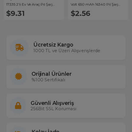
17335 2’li Ev Ve Araç Pil Şarj
Volt 650 mAh 16340 Pil Şarj
Cihazı
Cihazı
$9.31
$2.56
Ücretsiz Kargo
1000 TL ve Üzeri Alışverişlerde
Orijinal Ürünler
%100 Sertifikalı
Güvenli Alışveriş
256Bit SSL Koruması
Kolay İade