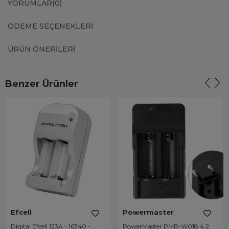
YORUMLAR
(0)
ÖDEME SEÇENEKLERI
ÜRÜN ÖNERILERI
Benzer Ürünler
Efcell
Powermaster
Digital Efcell 123A - 16340 -
PowerMaster PMR-W018 4.2