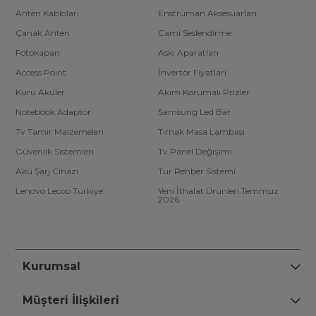
Anten Kabloları
Enstrüman Aksesuarları
Çanak Anten
Cami Seslendirme
Fotokapan
Askı Aparatları
Access Point
İnvertör Fiyatları
Kuru Aküler
Akım Korumalı Prizler
Notebook Adaptör
Samsung Led Bar
Tv Tamir Malzemeleri
Tırnak Masa Lambası
Güvenlik Sistemleri
Tv Panel Değişimi
Akü Şarj Cihazı
Tur Rehber Sistemi
Lenovo Lecoo Türkiye
Yeni İthalat Ürünleri Temmuz
2026
Kurumsal
Müşteri İlişkileri