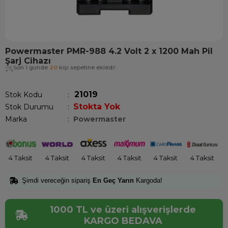
Powermaster PMR-988 4.2 Volt 2 x 1200 Mah Pil
Şarj Cihazı
Son 1 günde
20
kişi sepetine ekledi!
21019
Stok Kodu
Stokta Yok
Stok Durumu
:
Marka
:
Powermaster
4 Taksit
4 Taksit
4 Taksit
4 Taksit
4 Taksit
4 Taksit
Şimdi vereceğin sipariş
En Geç Yarın
Kargoda!
1000 TL ve üzeri alışverişlerde
KARGO BEDAVA