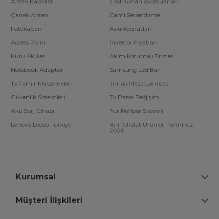
Anten Kabloları
Enstrüman Aksesuarları
Çanak Anten
Cami Seslendirme
Fotokapan
Askı Aparatları
Access Point
İnvertör Fiyatları
Kuru Aküler
Akım Korumalı Prizler
Notebook Adaptör
Samsung Led Bar
Tv Tamir Malzemeleri
Tırnak Masa Lambası
Güvenlik Sistemleri
Tv Panel Değişimi
Akü Şarj Cihazı
Tur Rehber Sistemi
Lenovo Lecoo Türkiye
Yeni İthalat Ürünleri Temmuz
2026
Kurumsal
Müşteri İlişkileri