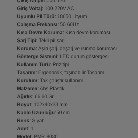
Çıkış Amper:
500 mAh
Giriş Voltaj:
100-220V AC
Uyumlu Pil Türü:
18650 Lityum
Çalışma Frekansı:
50-60Hz
Kısa Devre Koruma:
Kısa devre koruması
Şarj Tipi:
Tekli pil şarj
Koruma:
Aşırı şarj, deşarj ve ısınma koruması
Gösterge Sistemi:
LED durum göstergesi
Kullanım Türü:
Priz tipi
Tasarım:
Ergonomik, taşınabilir Tasarım
Kurulum:
Tak-çalıştır kullanım
Malzeme:
Abs Plastik
Ağırlık:
66.60 Gr.
Boyut:
102x40x33 mm
Kablo Uzunluğu:
50 cm
Renk:
Siyah
Adet:
1
Model:
PMR-803C