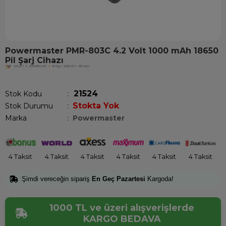
Powermaster PMR-803C 4.2 Volt 1000 mAh 18650
Pil Şarj Cihazı
Son 1 saatte
1
kişi satın aldı!
21524
Stok Kodu
Stokta Yok
Stok Durumu
:
Marka
:
Powermaster
4 Taksit
4 Taksit
4 Taksit
4 Taksit
4 Taksit
4 Taksit
Şimdi vereceğin sipariş
En Geç Pazartesi
Kargoda!
1000 TL ve üzeri alışverişlerde
KARGO BEDAVA