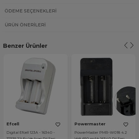
ÖDEME SEÇENEKLERI
ÜRÜN ÖNERILERI
Benzer Ürünler
Efcell
Powermaster
Digital Efcell 123A - 16340 -
PowerMaster PMR-W018 4.2
17335 2’li Ev Ve Araç Pil Şarj
Volt 650 mAh 16340 Pil Şarj