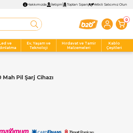
Hakkımızda
İletişim
Toptan Sipariş
Yetkili Satıcımız Olun
0
Led ve
Ev, Yaşam ve
Hırdavat ve Tamir
Kablo
dınlatma
Teknoloji
Malzemeleri
Çeşitleri
Mah Pil Şarj Cihazı