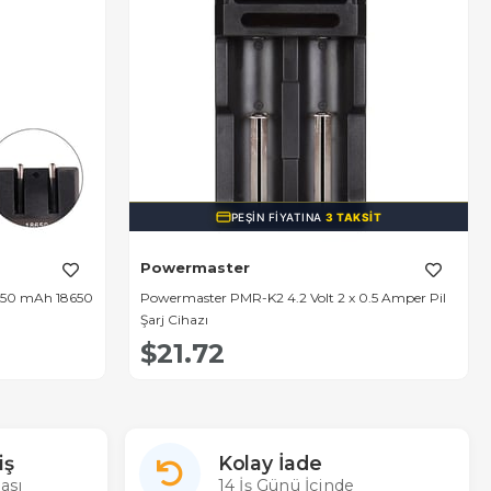
PEŞIN FIYATINA
3 TAKSIT
Powermaster
650 mAh 18650
Powermaster PMR-K2 4.2 Volt 2 x 0.5 Amper Pil
Şarj Cihazı
$21.72
iş
Kolay İade
ası
14 İş Günü İçinde