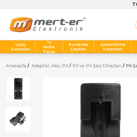
Tv
Uydu
Kumanda
Seslendirme
Yedek
Sistemleri
Çeşitleri
Sistemleri
Parça
Anasayfa
Adaptör, Akü, Pil
Pil ve Pil Şarj Cihazları
Pil Ş