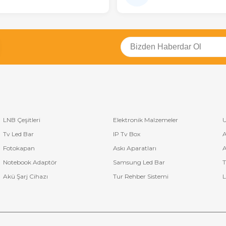
LNB Çeşitleri
Elektronik Malzemeler
U
Tv Led Bar
IP Tv Box
A
Fotokapan
Askı Aparatları
A
Notebook Adaptör
Samsung Led Bar
T
Akü Şarj Cihazı
Tur Rehber Sistemi
L