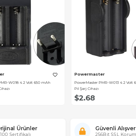
er
Powermaster
PMR-W018 4.2 Volt 650 mAh
PowerMaster PMR-W013 4.2 Volt 
Cihazı
Pil Şarj Cihazı
$2.68
rijinal Ürünler
Güvenli Alışver
100 Sertifikalı
256Bit SSL Korum