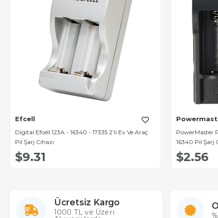
Efcell
Powermast
Digital Efcell 123A - 16340 - 17335 2’li Ev Ve Araç
PowerMaster 
Pil Şarj Cihazı
16340 Pil Şarj 
$9.31
$2.56
Ücretsiz Kargo
O
1000 TL ve Üzeri
%