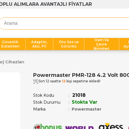
1000 TL ÜZERİ ÜCRETSİZ KARGO
Oem Ve
Güvenlik
Adaptör,
Oto Ses ve
Çevre
Sistemleri
Akü, Pil
Görüntü
Ay
Birimleri
arj Cihazları
Powermaster PMR-128 4.2 Volt 800 
Son 12 saatte
12
kişi sepetine ekledi!
21018
Stok Kodu
Stokta Var
Stok Durumu
:
Marka
:
Powermaster