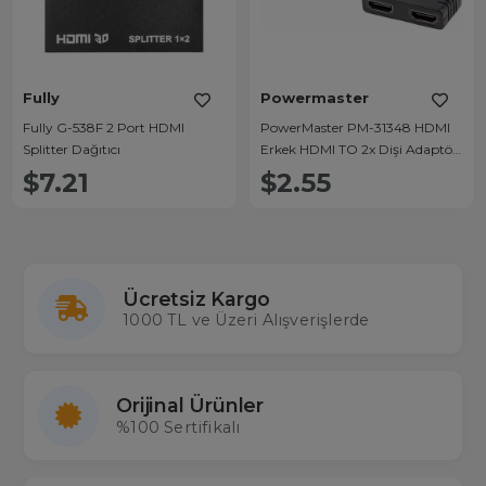
Fully
Powermaster
Fully G-538F 2 Port HDMI
PowerMaster PM-31348 HDMI
Splitter Dağıtıcı
Erkek HDMI TO 2x Dişi Adaptör
30Cm Kablo Çoklayıcı Splitter
$7.21
$2.55
Ücretsiz Kargo
1000 TL ve Üzeri Alışverişlerde
Orijinal Ürünler
%100 Sertifikalı