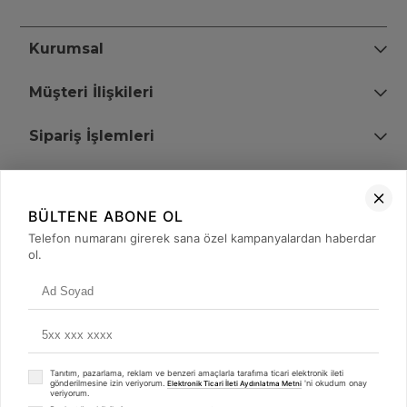
Kurumsal
Müşteri İlişkileri
Sipariş İşlemleri
Bize Ulaşın
BÜLTENE ABONE OL
+90 (850) 473 08 08
Telefon numaranı girerek sana özel kampanyalardan haberdar
ol.
Tevfik Bey Mah. Dr. Ali Demir Cd. No:51 Kat:2 Kobi İş Merkezi
Küçükçekmece / İstanbul
Tanıtım, pazarlama, reklam ve benzeri amaçlarla tarafıma ticari elektronik ileti
gönderilmesine izin veriyorum.
'ni okudum onay
Elektronik Ticari İleti Aydınlatma Metni
veriyorum.