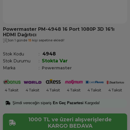
Powermaster PM-4948 16 Port 1080P 3D 16'lı
HDMI Dağıtıcı
Son 1 günde
15
kişi sepetine ekledi!
4948
Stok Kodu
Stokta Var
Stok Durumu
:
Marka
:
Powermaster
4 Taksit
4 Taksit
4 Taksit
4 Taksit
4 Taksit
4 Taksit
Şimdi vereceğin sipariş
En Geç Pazartesi
Kargoda!
1000 TL ve üzeri alışverişlerde
KARGO BEDAVA