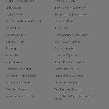
Uydu Alıcı Sistemleri
4K Uydu Alıcılar
LNB Çeşitleri
Elektronik Malzemeler
Uydu Alıcılar
Seslendirme Hoparlörleri
Merkezi Anten Santralleri
Tv Yedek Parça
Tv Led Bar
IP Tv Box
Anten Kabloları
Enstrüman Aksesuarları
Çanak Anten
Cami Seslendirme
Fotokapan
Askı Aparatları
Access Point
İnvertör Fiyatları
Kuru Aküler
Akım Korumalı Prizler
Notebook Adaptör
Samsung Led Bar
Tv Tamir Malzemeleri
Tırnak Masa Lambası
Güvenlik Sistemleri
Tv Panel Değişimi
Akü Şarj Cihazı
Tur Rehber Sistemi
Lenovo Lecoo Türkiye
Yeni İthalat Ürünleri Temmuz
2026