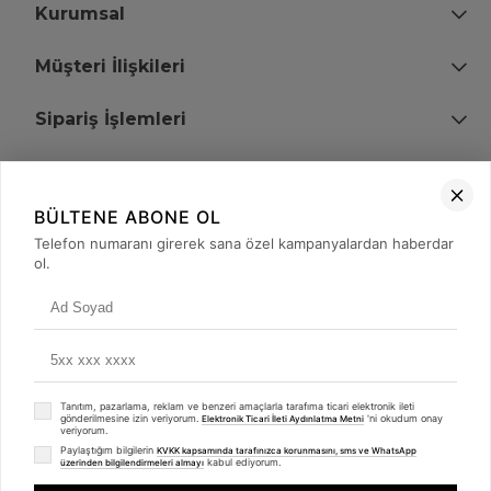
Kurumsal
Müşteri İlişkileri
Sipariş İşlemleri
Bize Ulaşın
BÜLTENE ABONE OL
+90 (850) 473 08 08
Telefon numaranı girerek sana özel kampanyalardan haberdar
ol.
Tevfik Bey Mah. Dr. Ali Demir Cd. No:51 Kat:2 Kobi İş Merkezi
Küçükçekmece / İstanbul
Tanıtım, pazarlama, reklam ve benzeri amaçlarla tarafıma ticari elektronik ileti
gönderilmesine izin veriyorum.
'ni okudum onay
Elektronik Ticari İleti Aydınlatma Metni
veriyorum.
Paylaştığım bilgilerin
KVKK kapsamında tarafınızca korunmasını, sms ve WhatsApp
kabul ediyorum.
üzerinden bilgilendirmeleri almayı
© 2008 - 2026
merterelektronik.com
Whatsapp