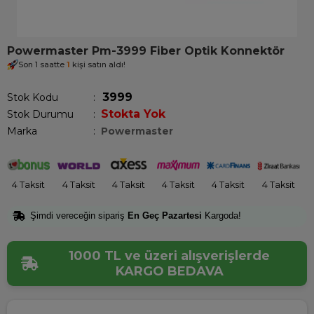
Powermaster Pm-3999 Fiber Optik Konnektör
Son 1 saatte
1
kişi satın aldı!
3999
Stok Kodu
Stokta Yok
Stok Durumu
:
Marka
:
Powermaster
4 Taksit
4 Taksit
4 Taksit
4 Taksit
4 Taksit
4 Taksit
Şimdi vereceğin sipariş
En Geç Pazartesi
Kargoda!
1000 TL ve üzeri alışverişlerde
KARGO BEDAVA