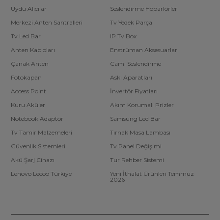
Uydu Alıcılar
Seslendirme Hoparlörleri
Merkezi Anten Santralleri
Tv Yedek Parça
Tv Led Bar
IP Tv Box
Anten Kabloları
Enstrüman Aksesuarları
Çanak Anten
Cami Seslendirme
Fotokapan
Askı Aparatları
Access Point
İnvertör Fiyatları
Kuru Aküler
Akım Korumalı Prizler
Notebook Adaptör
Samsung Led Bar
Tv Tamir Malzemeleri
Tırnak Masa Lambası
Güvenlik Sistemleri
Tv Panel Değişimi
Akü Şarj Cihazı
Tur Rehber Sistemi
Lenovo Lecoo Türkiye
Yeni İthalat Ürünleri Temmuz
2026