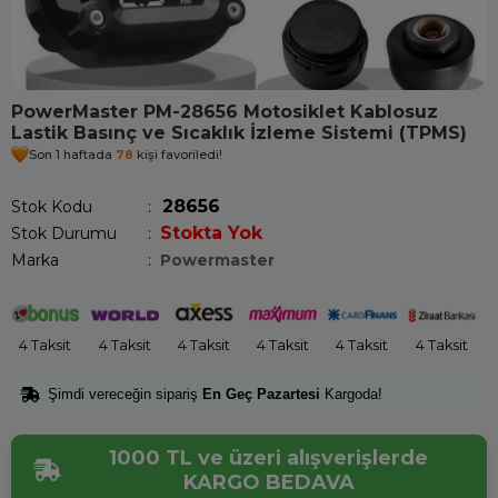
PowerMaster PM-28656 Motosiklet Kablosuz
Lastik Basınç ve Sıcaklık İzleme Sistemi (TPMS)
Son 1 haftada
78
kişi favoriledi!
28656
Stok Kodu
Stokta Yok
Stok Durumu
:
Marka
:
Powermaster
4 Taksit
4 Taksit
4 Taksit
4 Taksit
4 Taksit
4 Taksit
Şimdi vereceğin sipariş
En Geç Pazartesi
Kargoda!
1000 TL ve üzeri alışverişlerde
KARGO BEDAVA