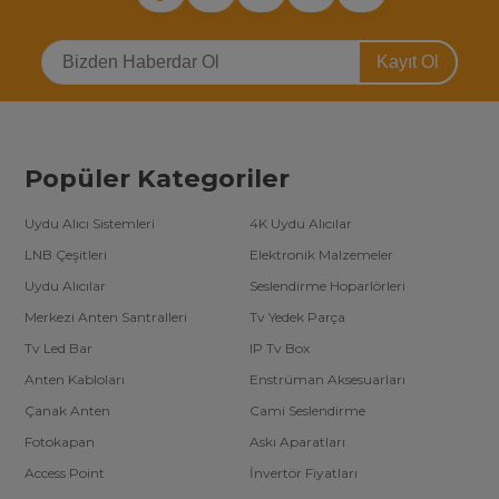
Kayıt Ol
Popüler Kategoriler
Uydu Alıcı Sistemleri
4K Uydu Alıcılar
LNB Çeşitleri
Elektronik Malzemeler
Uydu Alıcılar
Seslendirme Hoparlörleri
Merkezi Anten Santralleri
Tv Yedek Parça
Tv Led Bar
IP Tv Box
Anten Kabloları
Enstrüman Aksesuarları
Çanak Anten
Cami Seslendirme
Fotokapan
Askı Aparatları
Access Point
İnvertör Fiyatları