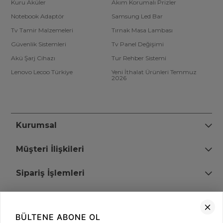
Kuru Aküler
Akım Korumalı Prizler
Notebook Adaptör
Samsung Led Bar
Tv Tamir Malzemeleri
Tırnak Masa Lambası
Güvenlik Sistemleri
Tv Panel Değişimi
Akü Şarj Cihazı
Tur Rehber Sistemi
Lenovo Lecoo Türkiye
Yeni İthalat Ürünleri Temmuz
2026
Kurumsal
Müşteri İlişkileri
Sipariş İşlemleri
Bize Ulaşın
BÜLTENE ABONE OL
+90 (850) 473 08 08