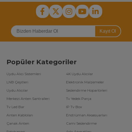
Kayıt Ol
Popüler Kategoriler
Uydu Alıcı Sistemleri
4K Uydu Alıcılar
LNB Çeşitleri
Elektronik Malzemeler
Uydu Alıcılar
Seslendirme Hoparlörleri
Merkezi Anten Santralleri
Tv Yedek Parça
Tv Led Bar
IP Tv Box
Anten Kabloları
Enstrüman Aksesuarları
Çanak Anten
Cami Seslendirme
Fotokapan
Askı Aparatları