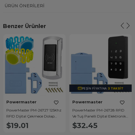
ÜRÜN ÖNERILERI
Benzer Ürünler
PEŞIN FIYATINA
3 TAKSIT
Powermaster
Powermaster
PowerMaster PM-26727 125Khz
PowerMaster PM-26728 RFID
RFID Dijital Çekmece Dolap
Ve Tuş Panelli Dijital Elektronik
Kilidi (2'li Paket)
Kapı Dolap Kilidi (2'li Paket)
$19.01
$32.45