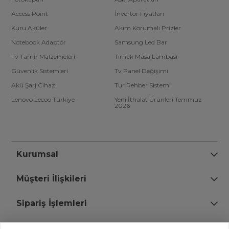
Access Point
İnvertör Fiyatları
Kuru Aküler
Akım Korumalı Prizler
Notebook Adaptör
Samsung Led Bar
Tv Tamir Malzemeleri
Tırnak Masa Lambası
Güvenlik Sistemleri
Tv Panel Değişimi
Akü Şarj Cihazı
Tur Rehber Sistemi
Lenovo Lecoo Türkiye
Yeni İthalat Ürünleri Temmuz
2026
Kurumsal
Müşteri İlişkileri
Sipariş İşlemleri