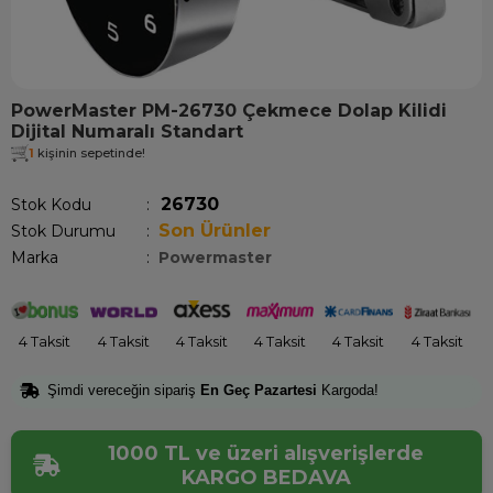
PowerMaster PM-26730 Çekmece Dolap Kilidi
Dijital Numaralı Standart
1
kişinin sepetinde!
26730
Stok Kodu
Son Ürünler
Stok Durumu
:
Marka
:
Powermaster
4 Taksit
4 Taksit
4 Taksit
4 Taksit
4 Taksit
4 Taksit
Şimdi vereceğin sipariş
En Geç Pazartesi
Kargoda!
1000 TL ve üzeri alışverişlerde
KARGO BEDAVA