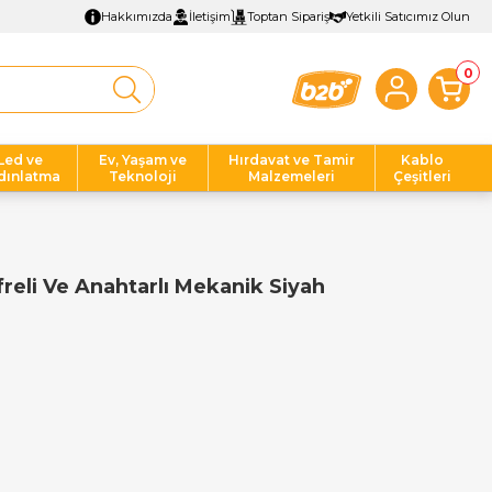
Hakkımızda
İletişim
Toptan Sipariş
Yetkili Satıcımız Olun
0
Led ve
Ev, Yaşam ve
Hırdavat ve Tamir
Kablo
dınlatma
Teknoloji
Malzemeleri
Çeşitleri
reli Ve Anahtarlı Mekanik Siyah