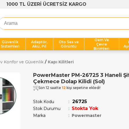
1000 TL ÜZERİ ÜCRETSİZ KARGO
Oem Ve
Güvenlik
Adaptör,
Oto Ses ve
Çevre
Sistemleri
Akü, Pil
Görüntü
Ay
Birimleri
v Konfor ve Güvenlik
Kapı Kilitleri
PowerMaster PM-26725 3 Haneli Şif
Çekmece Dolap Kilidi (Sol)
Son 12 saatte
12
kişi sepetine ekledi!
26725
Stok Kodu
Stokta Yok
Stok Durumu
:
Marka
:
Powermaster