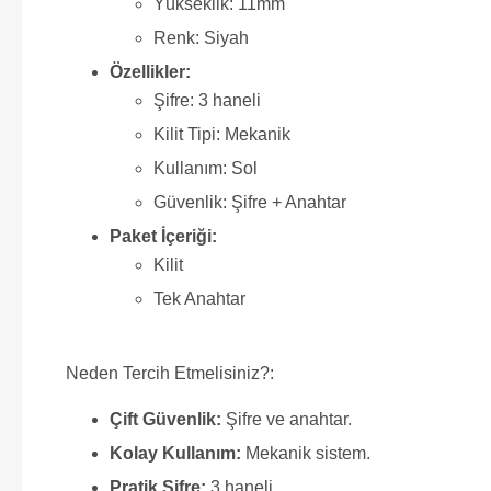
Yükseklik: 11mm
Renk: Siyah
Özellikler:
Şifre: 3 haneli
Kilit Tipi: Mekanik
Kullanım: Sol
Güvenlik: Şifre + Anahtar
Paket İçeriği:
Kilit
Tek Anahtar
Neden Tercih Etmelisiniz?:
Çift Güvenlik:
Şifre ve anahtar.
Kolay Kullanım:
Mekanik sistem.
Pratik Şifre:
3 haneli.