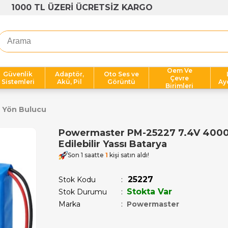
1000 TL ÜZERİ ÜCRETSİZ KARGO
Oem Ve
Güvenlik
Adaptör,
Oto Ses ve
Çevre
Sistemleri
Akü, Pil
Görüntü
Ay
Birimleri
 Yön Bulucu
Powermaster PM-25227 7.4V 4000m
Edilebilir Yassı Batarya
Son 1 saatte
1
kişi satın aldı!
25227
Stok Kodu
Stokta Var
Stok Durumu
:
Marka
:
Powermaster