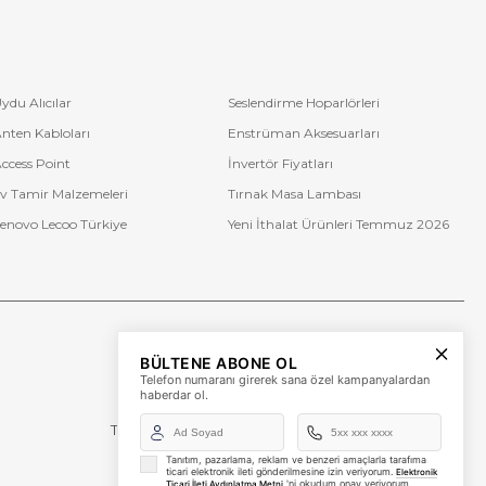
ydu Alıcılar
Seslendirme Hoparlörleri
nten Kabloları
Enstrüman Aksesuarları
ccess Point
İnvertör Fiyatları
v Tamir Malzemeleri
Tırnak Masa Lambası
enovo Lecoo Türkiye
Yeni İthalat Ürünleri Temmuz 2026
Bize Ulaşın
BÜLTENE ABONE OL
+90 (850) 473 08 08
Telefon numaranı girerek sana özel kampanyalardan
haberdar ol.
Tevfik Bey Mah. Dr. Ali Demir Cd. No:51 Kat:2 Kobi İş
Merkezi
Küçükçekmece / İstanbul
Tanıtım, pazarlama, reklam ve benzeri amaçlarla tarafıma
ticari elektronik ileti gönderilmesine izin veriyorum.
Elektronik
'ni okudum onay veriyorum.
Ticari İleti Aydınlatma Metni