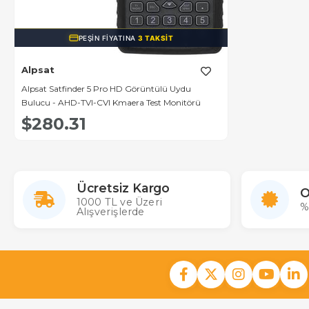
PEŞIN FIYATINA
3 TAKSIT
Alpsat
Alpsat Satfinder 5 Pro HD Görüntülü Uydu
Bulucu - AHD-TVI-CVI Kmaera Test Monitörü
$280.31
Ücretsiz Kargo
O
1000 TL ve Üzeri
%
Alışverişlerde