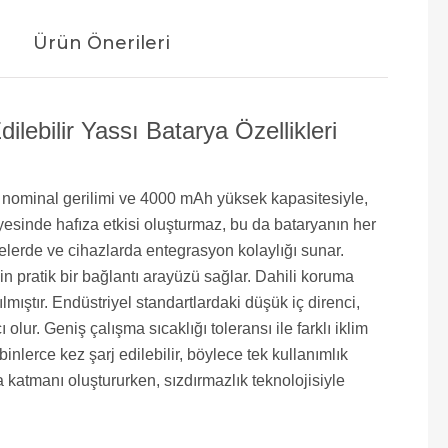
Ürün Önerileri
bilir Yassı Batarya Özellikleri
nominal gerilimi ve 4000 mAh yüksek kapasitesiyle,
 sayesinde hafıza etkisi oluşturmaz, bu da bataryanın her
jelerde ve cihazlarda entegrasyon kolaylığı sunar.
çin pratik bir bağlantı arayüzü sağlar. Dahili koruma
lmıştır. Endüstriyel standartlardaki düşük iç direnci,
r. Geniş çalışma sıcaklığı toleransı ile farklı iklim
lerce kez şarj edilebilir, böylece tek kullanımlık
a katmanı oluştururken, sızdırmazlık teknolojisiyle