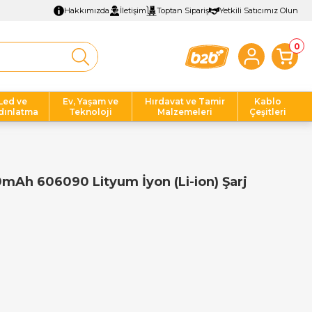
Hakkımızda
İletişim
Toptan Sipariş
Yetkili Satıcımız Olun
0
Led ve
Ev, Yaşam ve
Hırdavat ve Tamir
Kablo
dınlatma
Teknoloji
Malzemeleri
Çeşitleri
Ah 606090 Lityum İyon (Li-ion) Şarj