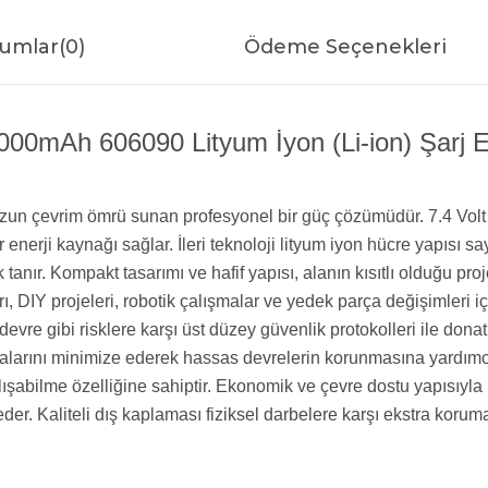
umlar
(0)
Ödeme Seçenekleri
mAh 606090 Lityum İyon (Li-ion) Şarj Edile
n çevrim ömrü sunan profesyonel bir güç çözümüdür. 7.4 Volt 
 bir enerji kaynağı sağlar. İleri teknoloji lityum iyon hücre yapısı
anır. Kompakt tasarımı ve hafif yapısı, alanın kısıtlı olduğu pro
ı, DIY projeleri, robotik çalışmalar ve yedek parça değişimleri i
evre gibi risklere karşı üst düzey güvenlik protokolleri ile donatı
larını minimize ederek hassas devrelerin korunmasına yardımcı olu
bilme özelliğine sahiptir. Ekonomik ve çevre dostu yapısıyla bin
eder. Kaliteli dış kaplaması fiziksel darbelere karşı ekstra korum