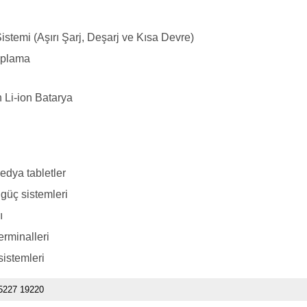
stemi (Aşırı Şarj, Deşarj ve Kısa Devre)
aplama
Li-ion Batarya
medya tabletler
 güç sistemleri
ı
terminalleri
istemleri
5227 19220