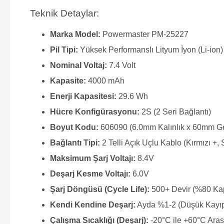
Teknik Detaylar:
Marka Model:
Powermaster PM-25227
Pil Tipi:
Yüksek Performanslı Lityum İyon (Li-ion)
Nominal Voltaj:
7.4 Volt
Kapasite:
4000 mAh
Enerji Kapasitesi:
29.6 Wh
Hücre Konfigürasyonu:
2S (2 Seri Bağlantı)
Boyut Kodu:
606090 (6.0mm Kalınlık x 60mm Ge
Bağlantı Tipi:
2 Telli Açık Uçlu Kablo (Kırmızı +, 
Maksimum Şarj Voltajı:
8.4V
Deşarj Kesme Voltajı:
6.0V
Şarj Döngüsü (Cycle Life):
500+ Devir (%80 Ka
Kendi Kendine Deşarj:
Ayda %1-2 (Düşük Kayıp
Çalışma Sıcaklığı (Deşarj):
-20°C ile +60°C Aras