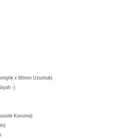
nişlik x 90mm Uzunluk)
Siyah -)
pasite Koruma)
lı)
ı