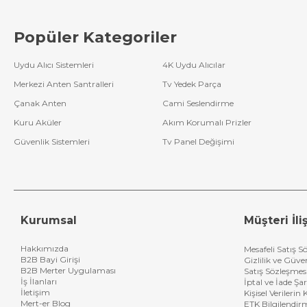
Popüler Kategoriler
Uydu Alıcı Sistemleri
4K Uydu Alıcılar
Merkezi Anten Santralleri
Tv Yedek Parça
Çanak Anten
Cami Seslendirme
Kuru Aküler
Akım Korumalı Prizler
Güvenlik Sistemleri
Tv Panel Değişimi
Kurumsal
Müşteri İliş
Hakkımızda
Mesafeli Satış S
B2B Bayi Girişi
Gizlilik ve Güve
B2B Merter Uygulaması
Satış Sözleşmes
İş İlanları
İptal ve İade Şar
İletişim
Kişisel Verileri
Mert-er Blog
ETK Bilgilendir