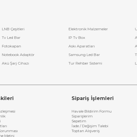
LNB Çeşitleri
Elektronik Malzemeler
U
Tv Led Bar
IP Tv Box
A
Fotokapan
Askı Aparatları
A
Notebook Adaptör
Samsung Led Bar
T
Akü Şarj Cihazı
Tur Rehber Sistemi
L
kileri
Sipariş İşlemleri
özleşmesi
Havale Bildirim Formu
nlik
Siparişlerim
i
Sepetim
tları
İade / Değişim Talebi
n Korunması
Toptan Alışveriş
me Metni