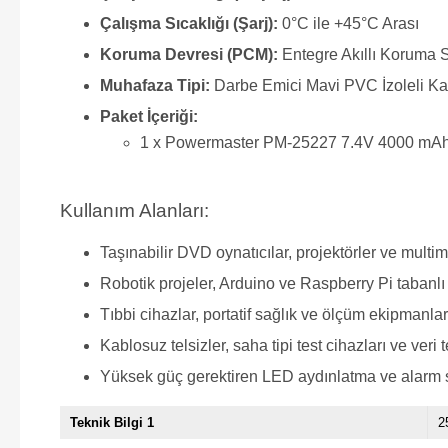
Çalışma Sıcaklığı (Şarj):
0°C ile +45°C Arası
Koruma Devresi (PCM):
Entegre Akıllı Koruma Si
Muhafaza Tipi:
Darbe Emici Mavi PVC İzoleli K
Paket İçeriği:
1 x Powermaster PM-25227 7.4V 4000 mAh 
Kullanım Alanları:
Taşınabilir DVD oynatıcılar, projektörler ve multi
Robotik projeler, Arduino ve Raspberry Pi tabanlı
Tıbbi cihazlar, portatif sağlık ve ölçüm ekipmanlar
Kablosuz telsizler, saha tipi test cihazları ve veri 
Yüksek güç gerektiren LED aydınlatma ve alarm s
Teknik Bilgi 1
2