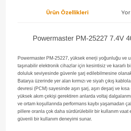
Ürün Özellikleri
Yor
Powermaster PM-25227 7.4V 4000
Powermaster PM-25227, yüksek enerji yoğunluğu ve uzu
taşınabilir elektronik cihazlar için kesintisiz ve kararlı
doluluk seviyesinde güvenle şarj edilebilmesine olanak t
Batarya üzerinde yer alan kırmızı ve siyah çıkış kablolar
devresi (PCM) sayesinde aşırı şarj, aşırı deşarj ve kısa d
yüksek akım çekişi gerektiren anlarda voltaj dalgalanma
ve ortam koşullarında performans kaybı yaşamadan çalışa
pillere oranla çok daha sürdürülebilir bir kullanım vaat 
güvenli bir kullanım deneyimi sunar.