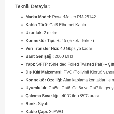
Teknik Detaylar:
Marka Model:
PowerMaster PM-25142
Kablo Türü:
Cat8 Ethernet Kablo
Uzunluk:
2 metre
Konnektör Tipi:
RJ45 (Erkek - Erkek)
Veri Transfer Hızı:
40 Gbps’ye kadar
Bant Genişliği:
2000 MHz
Yapı:
S/FTP (Shielded Foiled Twisted Pair) – Çift
Dış Kılıf Malzemesi:
PVC (Polivinil Klorür) yang
Konnektör Özelliği:
Altın kaplama kontaklar ile
Uyumluluk:
Cat5e, Cat6, Cat6a ve Cat7 ile geri
Çalışma Sıcaklığı:
-40°C ile +85°C arası
Renk:
Siyah
Kablo Çapı:
26AWG