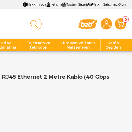
Hakkımızda
İletişim
Toptan Sipariş
Yetkili Satıcımız Olun
0
Led ve
Ev, Yaşam ve
Hırdavat ve Tamir
Kablo
dınlatma
Teknoloji
Malzemeleri
Çeşitleri
RJ45 Ethernet 2 Metre Kablo (40 Gbps