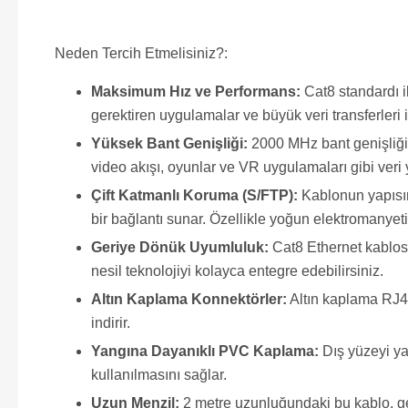
Neden Tercih Etmelisiniz?:
Maksimum Hız ve Performans:
Cat8 standardı i
gerektiren uygulamalar ve büyük veri transferler
Yüksek Bant Genişliği:
2000 MHz bant genişliği, 
video akışı, oyunlar ve VR uygulamaları gibi veri 
Çift Katmanlı Koruma (S/FTP):
Kablonun yapısınd
bir bağlantı sunar. Özellikle yoğun elektromanyeti
Geriye Dönük Uyumluluk:
Cat8 Ethernet kablosu
nesil teknolojiyi kolayca entegre edebilirsiniz.
Altın Kaplama Konnektörler:
Altın kaplama RJ45
indirir.
Yangına Dayanıklı PVC Kaplama:
Dış yüzeyi ya
kullanılmasını sağlar.
Uzun Menzil:
2 metre uzunluğundaki bu kablo, gen