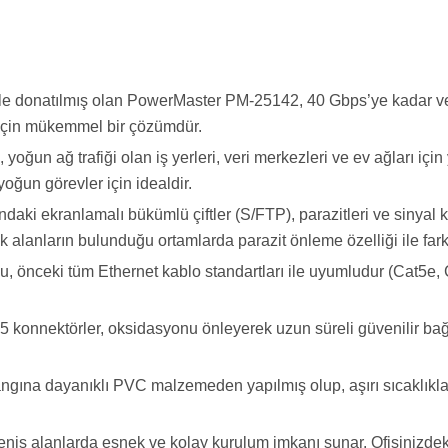
le donatılmış olan PowerMaster PM-25142, 40 Gbps’ye kadar veri 
i için mükemmel bir çözümdür.
yoğun ağ trafiği olan iş yerleri, veri merkezleri ve ev ağları iç
yoğun görevler için idealdir.
aki ekranlamalı bükümlü çiftler (S/FTP), parazitleri ve sinyal 
k alanların bulunduğu ortamlarda parazit önleme özelliği ile fark 
, önceki tüm Ethernet kablo standartları ile uyumludur (Cat5e, 
 konnektörler, oksidasyonu önleyerek uzun süreli güvenilir bağl
ngına dayanıklı PVC malzemeden yapılmış olup, aşırı sıcaklıklar
iş alanlarda esnek ve kolay kurulum imkanı sunar. Ofisinizdeki 