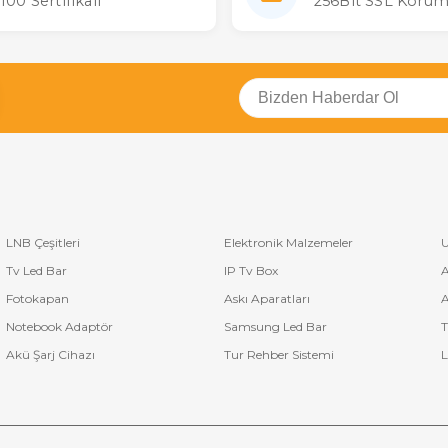
100 Sertifikalı
256Bit SSL Korum
LNB Çeşitleri
Elektronik Malzemeler
U
Tv Led Bar
IP Tv Box
A
Fotokapan
Askı Aparatları
A
Notebook Adaptör
Samsung Led Bar
T
Akü Şarj Cihazı
Tur Rehber Sistemi
L