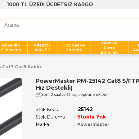
1000 TL ÜZERİ ÜCRETSİZ KARGO
Oem Ve
Güvenlik
Adaptör,
Oto Ses ve
Çevre
Sistemleri
Akü, Pil
Görüntü
Ay
Birimleri
6 Cat7 Cat8 Kablo
PowerMaster PM-25142 Cat8 S/FTP 
Hız Destekli)
Son 12 saatte
12
kişi sepetine ekledi!
25142
Stok Kodu
Stokta Yok
Stok Durumu
:
Marka
:
Powermaster