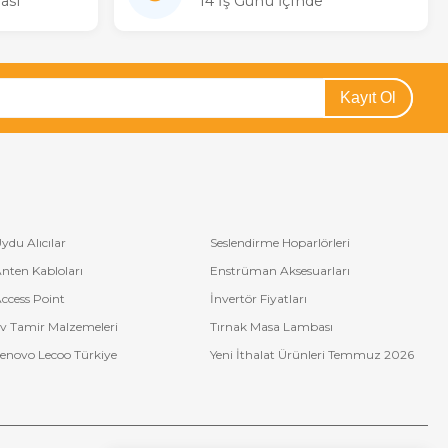
ası
14 İş Günü İçinde
Kayıt Ol
ydu Alıcılar
Seslendirme Hoparlörleri
nten Kabloları
Enstrüman Aksesuarları
ccess Point
İnvertör Fiyatları
v Tamir Malzemeleri
Tırnak Masa Lambası
enovo Lecoo Türkiye
Yeni İthalat Ürünleri Temmuz 2026