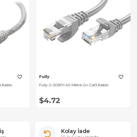
Fully
6 Kablo
Fully G-505FH 40 Metre Gri Cat5 Kablo
$4.72
iş
Kolay İade