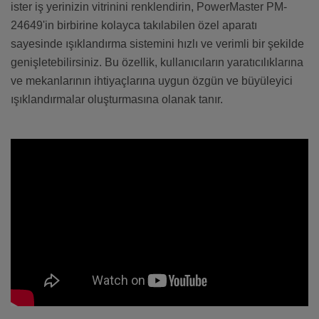
ister iş yerinizin vitrinini renklendirin, PowerMaster PM-
24649'in birbirine kolayca takılabilen özel aparatı
sayesinde ışıklandırma sistemini hızlı ve verimli bir şekilde
genişletebilirsiniz. Bu özellik, kullanıcıların yaratıcılıklarına
ve mekanlarının ihtiyaçlarına uygun özgün ve büyüleyici
ışıklandırmalar oluşturmasına olanak tanır.