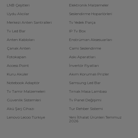
LNB Çeşitleri
Elektronik Malzemeler
Uydu Alıcılar
Seslendirme Hoparlörleri
Merkezi Anten Santralleri
Tv Yedek Parça
Tv Led Bar
IP Tv Box
Anten Kabloları
Enstrüman Aksesuarları
Çanak Anten
Cami Seslendirme
Fotokapan
Askı Aparatları
Access Point
İnvertör Fiyatları
Kuru Aküler
Akım Korumalı Prizler
Notebook Adaptör
Samsung Led Bar
Tv Tamir Malzemeleri
Tırnak Masa Lambası
Güvenlik Sistemleri
Tv Panel Değişimi
Akü Şarj Cihazı
Tur Rehber Sistemi
Lenovo Lecoo Türkiye
Yeni İthalat Ürünleri Temmuz
2026