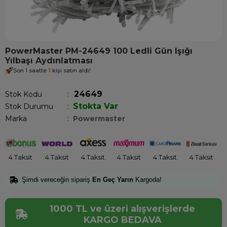
PowerMaster PM-24649 100 Ledli Gün Işığı
Yılbaşı Aydınlatması
Son 1 saatte
1
kişi satın aldı!
24649
Stok Kodu
Stokta Var
Stok Durumu
:
Marka
:
Powermaster
4 Taksit
4 Taksit
4 Taksit
4 Taksit
4 Taksit
4 Taksit
Şimdi vereceğin sipariş
En Geç Yarın
Kargoda!
1000 TL ve üzeri alışverişlerde
KARGO BEDAVA