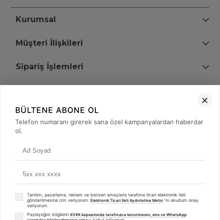
Kurumsal
Müşteri İlişkileri
Sipariş İşlemleri
Bize Ulaşın
BÜLTENE ABONE OL
+90 (850) 473 08 08
Telefon numaranı girerek sana özel kampanyalardan haberdar
ol.
Tevfik Bey Mah. Dr. Ali Demir Cd. No:51 Kat:2 Kobi İş Merkezi
Küçükçekmece / İstanbul
Tanıtım, pazarlama, reklam ve benzeri amaçlarla tarafıma ticari elektronik ileti
gönderilmesine izin veriyorum.
'ni okudum onay
Elektronik Ticari İleti Aydınlatma Metni
veriyorum.
Paylaştığım bilgilerin
KVKK kapsamında tarafınızca korunmasını, sms ve WhatsApp
kabul ediyorum.