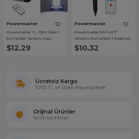
Powermaster
Powermaster
Powermaster CL-S180 Solarlı
Powermaster PM-14917
Kumandalı Sensörlü Kapı
Sensörlü Kumandalı 3 Kademeli
Aydınlatması
Solarlı Bahçe Aydınlatma
$12.29
$10.32
Lambası
Ücretsiz Kargo
1000 TL ve Üzeri Alışverişlerde
Orijinal Ürünler
%100 Sertifikalı