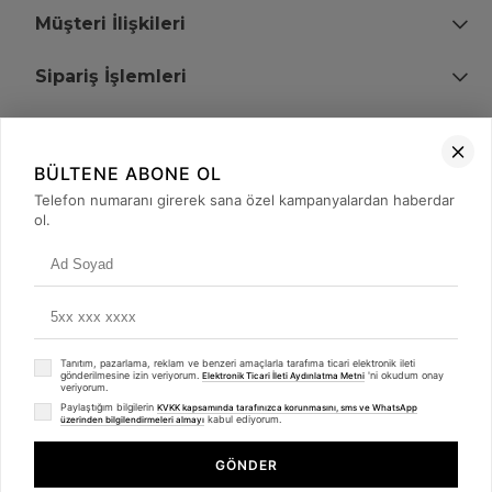
Müşteri İlişkileri
Sipariş İşlemleri
Bize Ulaşın
BÜLTENE ABONE OL
+90 (850) 473 08 08
Telefon numaranı girerek sana özel kampanyalardan haberdar
ol.
Tevfik Bey Mah. Dr. Ali Demir Cd. No:51 Kat:2 Kobi İş Merkezi
Küçükçekmece / İstanbul
Tanıtım, pazarlama, reklam ve benzeri amaçlarla tarafıma ticari elektronik ileti
gönderilmesine izin veriyorum.
'ni okudum onay
Elektronik Ticari İleti Aydınlatma Metni
veriyorum.
Paylaştığım bilgilerin
KVKK kapsamında tarafınızca korunmasını, sms ve WhatsApp
kabul ediyorum.
üzerinden bilgilendirmeleri almayı
© 2008 - 2026
merterelektronik.com
Whatsapp
- Tüm Hakları Saklıdır. Kredi kartı bilgileriniz 256bit SSL sertifikası ile
GÖNDER
korunmaktadır.