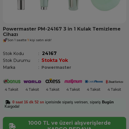
Powermaster PM-24167 3 in 1 Kulak Temizleme
Cihazı
Son 1 saatte
1
kişi satın aldı!
24167
Stok Kodu
Stokta Yok
Stok Durumu
:
Marka
:
Powermaster
4 Taksit
4 Taksit
4 Taksit
4 Taksit
4 Taksit
4 Taksit
0 saat 16 dk 52 sn
içerisinde sipariş verirsen, sipariş
Bugün
Kargoda!
1000 TL ve üzeri alışverişlerde