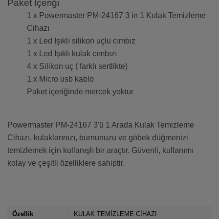
Paket İçeriği
1 x Powermaster PM-24167 3 in 1 Kulak Temizleme
Cihazı
1 x Led Işıklı silikon uçlu cımbız
1 x Led Işıklı kulak cımbızı
4 x Silikon uç ( farklı sertlikte)
1 x Micro usb kablo
Paket içeriğinde mercek yoktur
Powermaster PM-24167 3'ü 1 Arada Kulak Temizleme
Cihazı, kulaklarınızı, burnunuzu ve göbek düğmenizi
temizlemek için kullanışlı bir araçtır. Güvenli, kullanımı
kolay ve çeşitli özelliklere sahiptir.
Özellik
KULAK TEMİZLEME CİHAZI