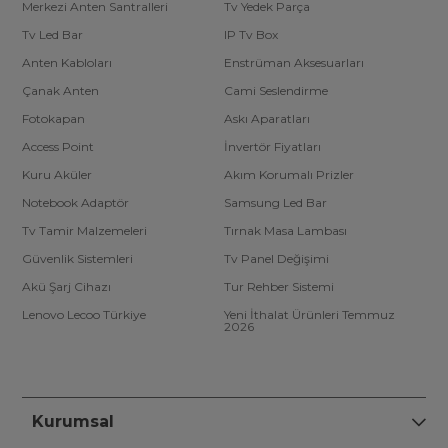
Merkezi Anten Santralleri
Tv Yedek Parça
Tv Led Bar
IP Tv Box
Anten Kabloları
Enstrüman Aksesuarları
Çanak Anten
Cami Seslendirme
Fotokapan
Askı Aparatları
Access Point
İnvertör Fiyatları
Kuru Aküler
Akım Korumalı Prizler
Notebook Adaptör
Samsung Led Bar
Tv Tamir Malzemeleri
Tırnak Masa Lambası
Güvenlik Sistemleri
Tv Panel Değişimi
Akü Şarj Cihazı
Tur Rehber Sistemi
Lenovo Lecoo Türkiye
Yeni İthalat Ürünleri Temmuz
2026
Kurumsal