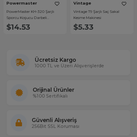
Powermaster
Vintage
PowerMaster KH-320 Şarjlı
Vintage T9 Şarjlı Saç Sakal
Sporcu Koşucu Darbeli
Kesme Makinesi
Titreşimli Masaj Aleti 6 Kademeli
$14.53
$5.33
2000mAh
Ücretsiz Kargo
1000 TL ve Üzeri Alışverişlerde
Orijinal Ürünler
%100 Sertifikalı
Güvenli Alışveriş
256Bit SSL Koruması