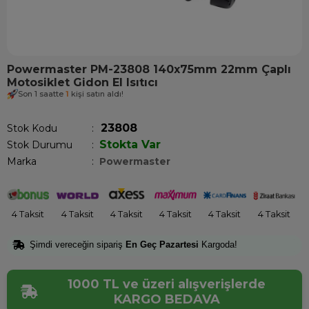
Powermaster PM-23808 140x75mm 22mm Çaplı
Motosiklet Gidon El Isıtıcı
Son 1 saatte
1
kişi satın aldı!
23808
Stok Kodu
Stokta Var
Stok Durumu
:
Marka
:
Powermaster
4 Taksit
4 Taksit
4 Taksit
4 Taksit
4 Taksit
4 Taksit
Şimdi vereceğin sipariş
En Geç Pazartesi
Kargoda!
1000 TL ve üzeri alışverişlerde
KARGO BEDAVA