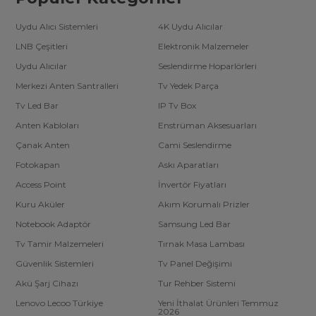
Uydu Alıcı Sistemleri
4K Uydu Alıcılar
LNB Çeşitleri
Elektronik Malzemeler
Uydu Alıcılar
Seslendirme Hoparlörleri
Merkezi Anten Santralleri
Tv Yedek Parça
Tv Led Bar
IP Tv Box
Anten Kabloları
Enstrüman Aksesuarları
Çanak Anten
Cami Seslendirme
Fotokapan
Askı Aparatları
Access Point
İnvertör Fiyatları
Kuru Aküler
Akım Korumalı Prizler
Notebook Adaptör
Samsung Led Bar
Tv Tamir Malzemeleri
Tırnak Masa Lambası
Güvenlik Sistemleri
Tv Panel Değişimi
Akü Şarj Cihazı
Tur Rehber Sistemi
Lenovo Lecoo Türkiye
Yeni İthalat Ürünleri Temmuz
2026