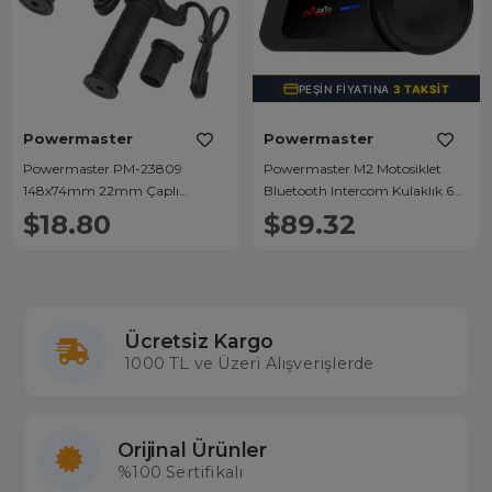
PEŞIN FIYATINA
3 TAKSIT
Powermaster
Powermaster
Powermaster PM-23809
Powermaster M2 Motosiklet
148x74mm 22mm Çaplı
Bluetooth Intercom Kulaklık 6
Motosiklet Gidon El Isıtıcı
Kişi Destekli
$18.80
$89.32
Ücretsiz Kargo
1000 TL ve Üzeri Alışverişlerde
Orijinal Ürünler
%100 Sertifikalı