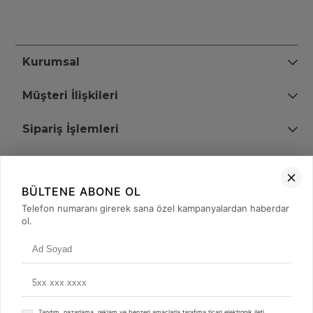
Kurumsal
Müşteri İlişkileri
Sipariş İşlemleri
Bize Ulaşın
BÜLTENE ABONE OL
+90 (850) 473 08 08
Telefon numaranı girerek sana özel kampanyalardan haberdar
ol.
Tevfik Bey Mah. Dr. Ali Demir Cd. No:51 Kat:2 Kobi İş Merkezi
Küçükçekmece / İstanbul
Tanıtım, pazarlama, reklam ve benzeri amaçlarla tarafıma ticari elektronik ileti