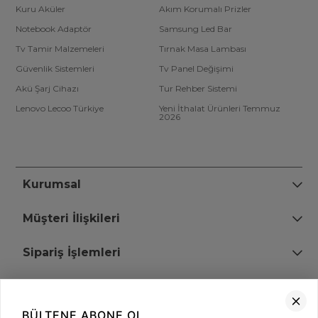
Kuru Aküler
Akım Korumalı Prizler
Notebook Adaptör
Samsung Led Bar
Tv Tamir Malzemeleri
Tırnak Masa Lambası
Güvenlik Sistemleri
Tv Panel Değişimi
Akü Şarj Cihazı
Tur Rehber Sistemi
Lenovo Lecoo Türkiye
Yeni İthalat Ürünleri Temmuz
2026
Kurumsal
Müşteri İlişkileri
Sipariş İşlemleri
Bize Ulaşın
BÜLTENE ABONE OL
+90 (850) 473 08 08