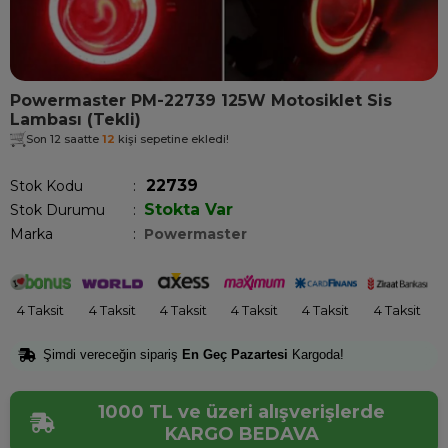
Powermaster PM-22739 125W Motosiklet Sis
Lambası (Tekli)
Son 12 saatte
12
kişi sepetine ekledi!
22739
Stok Kodu
Stokta Var
Stok Durumu
:
Marka
:
Powermaster
4 Taksit
4 Taksit
4 Taksit
4 Taksit
4 Taksit
4 Taksit
Şimdi vereceğin sipariş
En Geç Pazartesi
Kargoda!
1000 TL ve üzeri alışverişlerde
KARGO BEDAVA