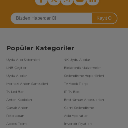
Kayıt Ol
Popüler Kategoriler
Uydu Alıcı Sistemleri
4K Uydu Alıcılar
LNB Çeşitleri
Elektronik Malzemeler
Uydu Alıcılar
Seslendirme Hoparlörleri
Merkezi Anten Santralleri
Tv Yedek Parça
Tv Led Bar
IP Tv Box
Anten Kabloları
Enstrüman Aksesuarları
Çanak Anten
Cami Seslendirme
Fotokapan
Askı Aparatları
Access Point
İnvertör Fiyatları