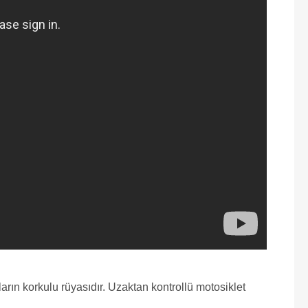
rın korkulu rüyasıdır. Uzaktan kontrollü motosiklet