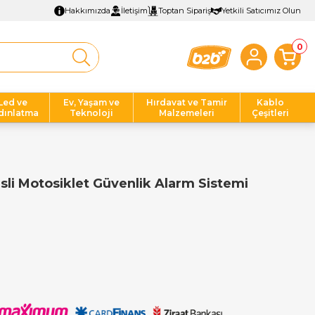
Hakkımızda
İletişim
Toptan Sipariş
Yetkili Satıcımız Olun
0
Led ve
Ev, Yaşam ve
Hırdavat ve Tamir
Kablo
dınlatma
Teknoloji
Malzemeleri
Çeşitleri
i Motosiklet Güvenlik Alarm Sistemi