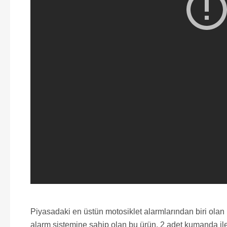
Piyasadaki en üstün motosiklet alarmlarından biri olan
alarm sistemine sahip olan bu ürün, 2 adet kumanda ile 