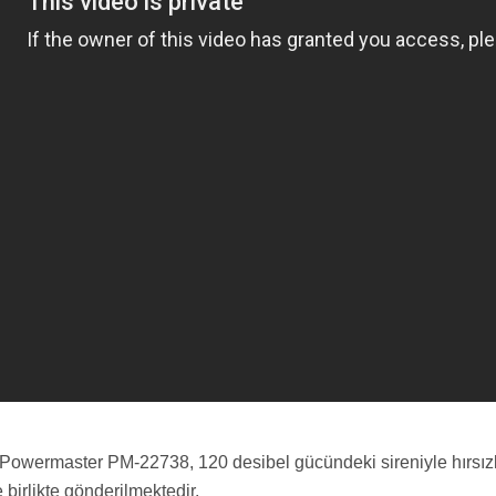
 Powermaster PM-22738, 120 desibel gücündeki sireniyle hırsızla
birlikte gönderilmektedir.