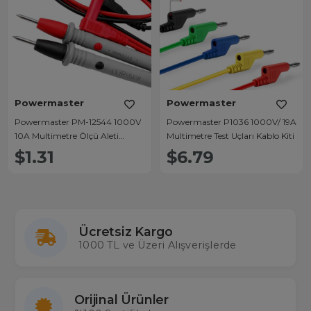
Powermaster
Powermaster
Powermaster PM-12544 1000V
Powermaster P1036 1000V/ 19A
10A Multimetre Ölçü Aleti
Multimetre Test Uçları Kablo Kiti
Probu 80cm İğne Uçlu
$1.31
$6.79
Korumalı
Ücretsiz Kargo
1000 TL ve Üzeri Alışverişlerde
Orijinal Ürünler