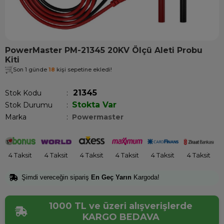
PowerMaster PM-21345 20KV Ölçü Aleti Probu
Kiti
Son 1 günde
18
kişi sepetine ekledi!
21345
Stok Kodu
Stokta Var
Stok Durumu
:
Marka
:
Powermaster
4 Taksit
4 Taksit
4 Taksit
4 Taksit
4 Taksit
4 Taksit
Şimdi vereceğin sipariş
En Geç Yarın
Kargoda!
1000 TL ve üzeri alışverişlerde
KARGO BEDAVA