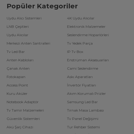
Popüler Kategoriler
Uydu Alıcı Sistemleri
4K Uydu Alıcılar
LNB Çeşitleri
Elektronik Malzemeler
Uydu Alıcılar
Seslendirme Hoparlörleri
Merkezi Anten Santralleri
Tv Yedek Parça
Tv Led Bar
IP Tv Box
Anten Kabloları
Enstrüman Aksesuarları
Çanak Anten
Cami Seslendirme
Fotokapan
Askı Aparatları
Access Point
İnvertör Fiyatları
Kuru Aküler
Akım Korumalı Prizler
Notebook Adaptör
Samsung Led Bar
Tv Tamir Malzemeleri
Tırnak Masa Lambası
Güvenlik Sistemleri
Tv Panel Değişimi
Akü Şarj Cihazı
Tur Rehber Sistemi