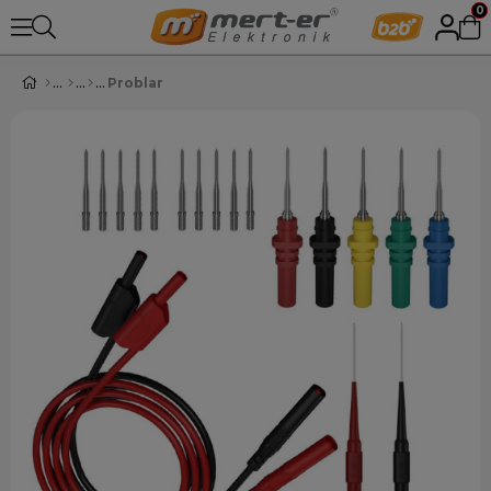
0
Problar