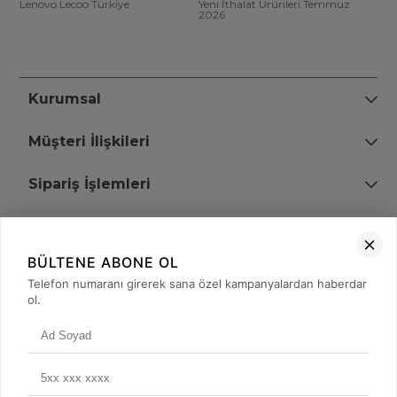
Lenovo Lecoo Türkiye
Yeni İthalat Ürünleri Temmuz
2026
Kurumsal
Müşteri İlişkileri
Sipariş İşlemleri
Bize Ulaşın
BÜLTENE ABONE OL
+90 (850) 473 08 08
Telefon numaranı girerek sana özel kampanyalardan haberdar
ol.
Tevfik Bey Mah. Dr. Ali Demir Cd. No:51 Kat:2 Kobi İş Merkezi
Küçükçekmece / İstanbul