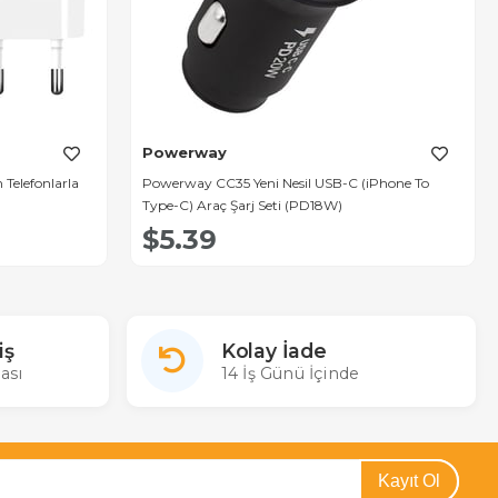
Powerway
elefonlarla
Powerway CC35 Yeni Nesil USB-C (iPhone To
Type-C) Araç Şarj Seti (PD18W)
$5.39
iş
Kolay İade
ası
14 İş Günü İçinde
Kayıt Ol