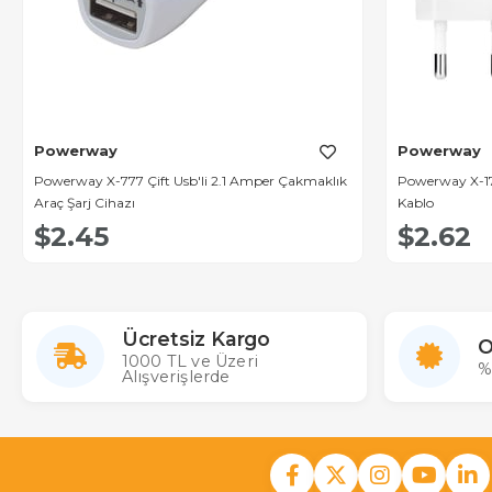
Powerway
Powerway
Powerway X-777 Çift Usb'li 2.1 Amper Çakmaklık
Powerway X-171
Araç Şarj Cihazı
Kablo
$2.45
$2.62
Ücretsiz Kargo
O
1000 TL ve Üzeri
%
Alışverişlerde