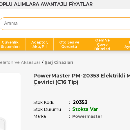
OPLU ALIMLARA AVANTAJLI FİYATLAR
Oem Ve
Güvenlik
Adaptör,
Oto Ses ve
Çevre
Sistemleri
Akü, Pil
Görüntü
Ay
Birimleri
elefon Ve Aksesuar
Şarj Cihazları
PowerMaster PM-20353 Elektrikli 
Çevirici (C16 Tip)
Son 12 saatte
12
kişi sepetine ekledi!
20353
Stok Kodu
Stokta Var
Stok Durumu
:
Marka
:
Powermaster