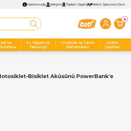
Hakkımızda
İletişim
Toptan Sipariş
Yetkili Satıcımız Olun
0
Led ve
Ev, Yaşam ve
Hırdavat ve Tamir
Kablo
dınlatma
Teknoloji
Malzemeleri
Çeşitleri
Motosiklet-Bisiklet Aküsünü PowerBank'e