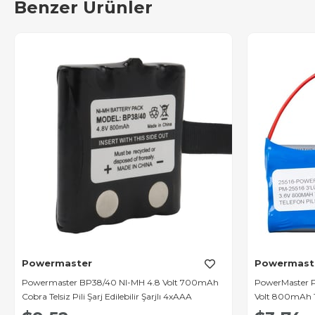
Benzer Ürünler
Powermaster
Powermast
Powermaster BP38/40 NI-MH 4.8 Volt 700mAh
PowerMaster P
Cobra Telsiz Pili Şarj Edilebilir Şarjlı 4xAAA
Volt 800mAh Te