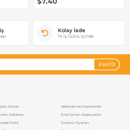
$7.40
iş
Kolay İade
ası
14 İş Günü İçinde
Kayıt Ol
ydu Alıcılar
Seslendirme Hoparlörleri
nten Kabloları
Enstrüman Aksesuarları
ccess Point
İnvertör Fiyatları