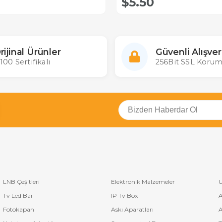
$5.50
rijinal Ürünler
Güvenli Alışver
100 Sertifikalı
256Bit SSL Korum
LNB Çeşitleri
Elektronik Malzemeler
U
Tv Led Bar
IP Tv Box
A
Fotokapan
Askı Aparatları
A