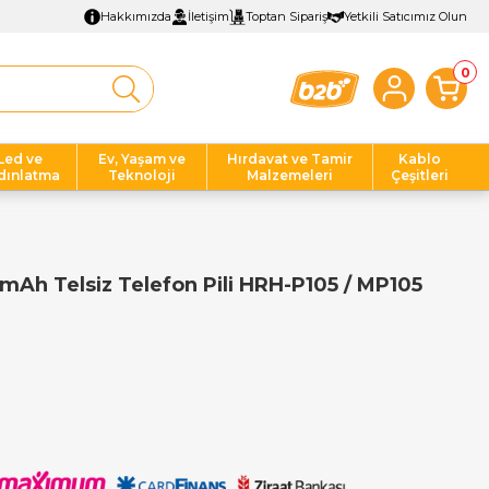
Hakkımızda
İletişim
Toptan Sipariş
Yetkili Satıcımız Olun
0
Led ve
Ev, Yaşam ve
Hırdavat ve Tamir
Kablo
dınlatma
Teknoloji
Malzemeleri
Çeşitleri
Ah Telsiz Telefon Pili HRH-P105 / MP105