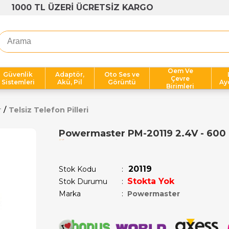
1000 TL ÜZERİ ÜCRETSİZ KARGO
Oem Ve
Güvenlik
Adaptör,
Oto Ses ve
Çevre
Sistemleri
Akü, Pil
Görüntü
Ay
Birimleri
r
Telsiz Telefon Pilleri
Powermaster PM-20119 2.4V - 600 m
Son 1 saatte
1
kişi satın aldı!
20119
Stok Kodu
Stokta Yok
Stok Durumu
:
Marka
:
Powermaster