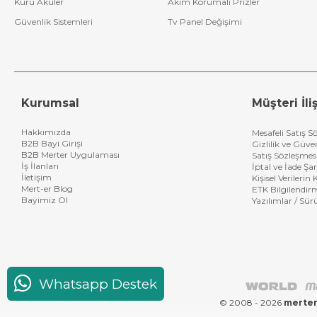
Kuru Aküler
Akım Korumalı Prizler
Güvenlik Sistemleri
Tv Panel Değişimi
Kurumsal
Müşteri İliş
Hakkımızda
Mesafeli Satış S
B2B Bayi Girişi
Gizlilik ve Güve
B2B Merter Uygulaması
Satış Sözleşmes
İş İlanları
İptal ve İade Şar
İletişim
Kişisel Verileri
Mert-er Blog
ETK Bilgilendir
Bayimiz Ol
Yazılımlar / Sür
Whatsapp Destek
© 2008 - 2026
merter