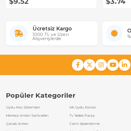
$9.52
$3.74
Ücretsiz Kargo
O
1000 TL ve Üzeri
%
Alışverişlerde
Popüler Kategoriler
Uydu Alıcı Sistemleri
4K Uydu Alıcılar
Merkezi Anten Santralleri
Tv Yedek Parça
Çanak Anten
Cami Seslendirme