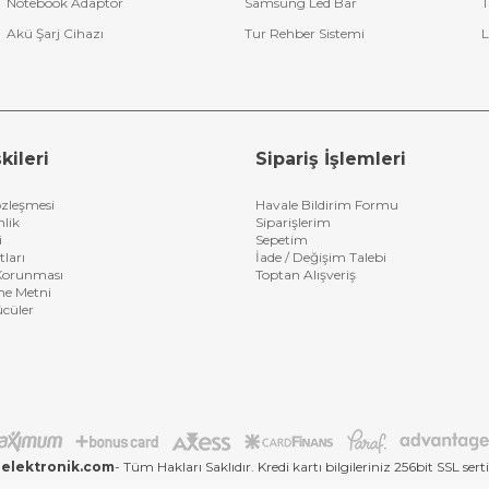
Notebook Adaptör
Samsung Led Bar
T
Akü Şarj Cihazı
Tur Rehber Sistemi
L
kileri
Sipariş İşlemleri
özleşmesi
Havale Bildirim Formu
nlik
Siparişlerim
i
Sepetim
tları
İade / Değişim Talebi
n Korunması
Toptan Alışveriş
me Metni
ücüler
elektronik.com
- Tüm Hakları Saklıdır. Kredi kartı bilgileriniz 256bit SSL sert