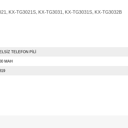
G3021, KX-TG3021S, KX-TG3031, KX-TG3031S, KX-TG3032B
ELSİZ TELEFON PİLİ
00 MAH
819